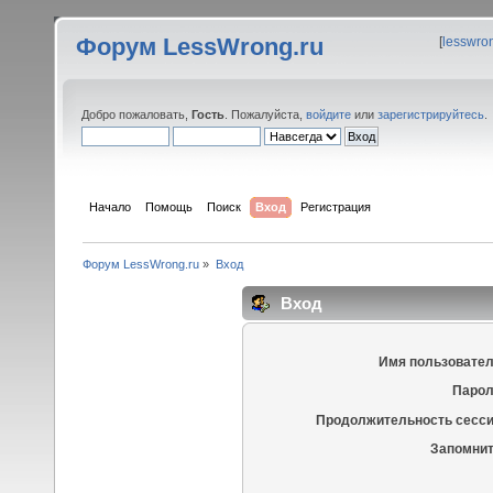
Форум LessWrong.ru
[
lesswro
Добро пожаловать,
Гость
. Пожалуйста,
войдите
или
зарегистрируйтесь
.
Начало
Помощь
Поиск
Вход
Регистрация
Форум LessWrong.ru
»
Вход
Вход
Имя пользовател
Парол
Продолжительность сесси
Запомнит