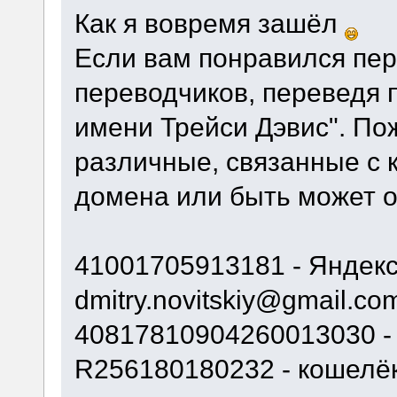
Как я вовремя зашёл
Если вам понравился пер
переводчиков, переведя 
имени Трейси Дэвис". По
различные, связанные с к
домена или быть может о
41001705913181 - Яндек
dmitry.novitskiy@gmail.co
40817810904260013030 - 
R256180180232 - кошелё