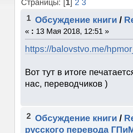
Страницы: [
1
]
2
3
1
Обсуждение книги
/
R
«
:
13 Мая 2018, 12:51 »
https://balovstvo.me/hpmor
Вот тут в итоге печатает
нас, переводчиков )
2
Обсуждение книги
/
R
русского перевода ГП