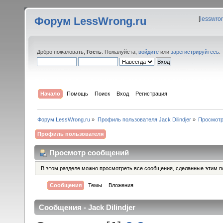
Форум LessWrong.ru
[
lesswro
Добро пожаловать,
Гость
. Пожалуйста,
войдите
или
зарегистрируйтесь
.
Начало
Помощь
Поиск
Вход
Регистрация
Форум LessWrong.ru
»
Профиль пользователя Jack Dilindjer
»
Просмотр
Профиль пользователя
Просмотр сообщений
В этом разделе можно просмотреть все сообщения, сделанные этим п
Сообщения
Темы
Вложения
Сообщения - Jack Dilindjer