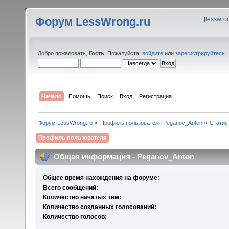
Форум LessWrong.ru
[
lesswro
Добро пожаловать,
Гость
. Пожалуйста,
войдите
или
зарегистрируйтесь
.
Начало
Помощь
Поиск
Вход
Регистрация
Форум LessWrong.ru
»
Профиль пользователя Peganov_Anton
»
Статис
Профиль пользователя
Общая информация - Peganov_Anton
Общее время нахождения на форуме:
Всего сообщений:
Количество начатых тем:
Количество созданных голосований:
Количество голосов: