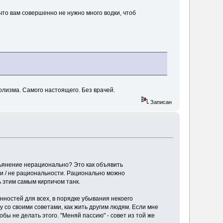
что вам совершенно не нужно много водки, чтоб
голизма. Самого настоящего. Без врачей.
Записан
пьянение нерационально? Это как объявить
и / не рациональности. Рационально можно
 этим самым кирпичом танк.
нностей для всех, в порядке убывания некоего
у со своими советами, как жить другим людям. Если мне
бы не делать этого. "Меняй пассию" - совет из той же