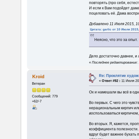
повторять (про себя, естес
И если к Вам подойдет дама
поцеловать её. Дама воспр
Добавлено 11 Июля 2015, 10
Цитата: garlic от 10 Июля 2015
Неясно, что это за опыт.
Дело достаточно давнее, и 
«
Последнее редактирование: 1
Re: Проклятие худож
Kroid
«
Ответ #92 :
11 Июля 201
Ветеран
Ох и намешали вы всё в одн
Сообщений: 779
+62/-7
Во первых. С чего это чув
нерациональным кирпич или
воспользоваться
кирпичом,
Во вторых. Я, кажется, про
коэффициента полезности. Е
вдруг будет важнее бухать 