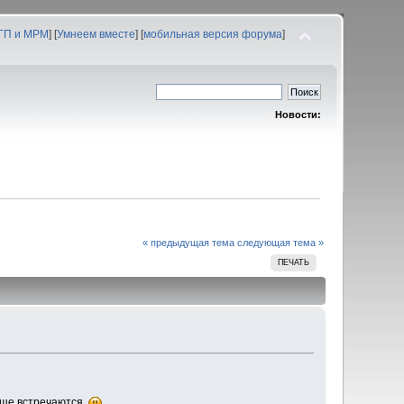
 ГП и МРМ
] [
Умнеем вместе
] [
мобильная версия форума
]
Новости:
« предыдущая тема
следующая тема »
ПЕЧАТЬ
еще встречаются.