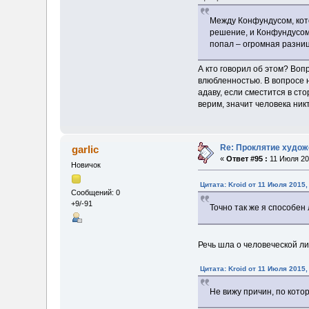
Между Конфундусом, кот
решение, и Конфундусом,
попал – огромная разниц
А кто говорил об этом? Воп
влюбленностью. В вопросе 
адаву, если сместится в сто
верим, значит человека ник
Re: Проклятие худож
garlic
«
Ответ #95 :
11 Июля 201
Новичок
Цитата: Kroid от 11 Июля 2015,
Сообщений: 0
+9/-91
Точно так же я способен
Речь шла о человеческой л
Цитата: Kroid от 11 Июля 2015,
Не вижу причин, по кото