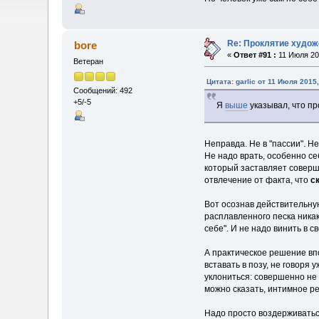
Re: Проклятие худож
bore
«
Ответ #91 :
11 Июля 201
Ветеран
Цитата: garlic от 11 Июля 2015,
Сообщений: 492
+5/-5
Я
выше
указывал, что пр
Неправда. Не в "пассии". Н
Не надо врать, особенно се
который заставляет совершат
отвлечение от факта, что
с
Вот осознав действительную
расплавленного песка никак
себе". И не надо винить в 
А практическое решение вп
вставать в позу, не говоря
уклониться: совершенно не 
можно сказать, интимное р
Надо просто воздерживаться