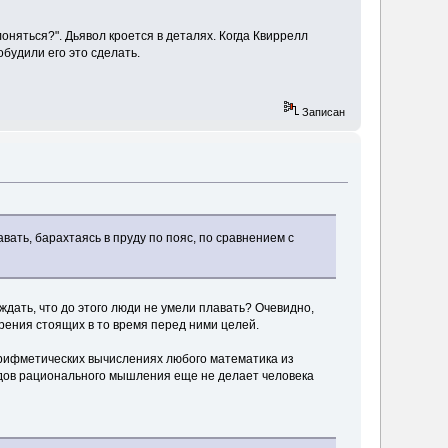
оняться?". Дьявол кроется в деталях. Когда Квиррелл
будили его это сделать.
Записан
авать, барахтаясь в пруду по пояс, по сравнением с
дать, что до этого люди не умели плавать? Очевидно,
зрения стоящих в то время перед ними целей.
арифметических вычислениях любого математика из
тодов рационального мышления еще не делает человека