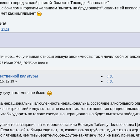
твенно) перед каждой рюмкой. Заместо "Господи, благослови".
 с бокалом и горячим желанием "выпить на брудершафт", скажите ей весело, 
имет как комплимент
:36:
, 23:28
личное... Но, учитывая относительную анонимность: так я лечил себя от алко
1 Июля 2015, 10:36 от bore
»
ественной культуры
(+)0
(−)0
5, 12:19 »
у кучу, пока меня не было.
ства нерациональны, влюбленность нерациональна, состояние алкогольного о
 электрический импульс - они не имеют никакого отношения к рациональност
 чтобы ударить по голове соседа, но нерационально будет пытаться победить
пустил то совещание, на котором составили Великую Таблицу Человеческих Це
сли же такой таблицы еще нет, то, извиняюсь за грубость, идите-ка вы к черт
по пятницам, чем %выберите-любое-другое-занятие%, то я не вижу причин, что