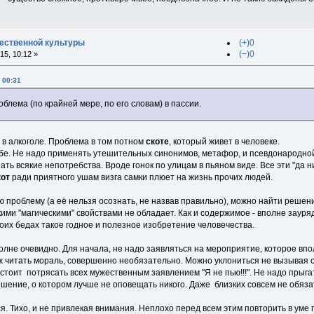
ественной культуры
(+)0
(−)0
5, 10:12 »
 00:31
облема (по крайней мере, по его словам) в пассии.
е в алкоголе. Проблема в том потном
скоте
, который живет в человеке.
бе. Не надо применять утешительных синонимов, метафор, и псевдонародной 
ь всякие непотребства. Вроде гонок по улицам в пьяном виде. Все эти "да нич
кот
ради приятного ушам визга самки плюет на жизнь прочих людей.
 проблему (а её нельзя осознать, не назвав правильно), можно найти решени
ими "магическими" свойствами не обладает. Как и содержимое - вполне зауря
своих бедах такое годное и полезное изобретение человечества.
олне очевидно. Для начала, не надо заявляться на мероприятие, которое в
 уж читать мораль, совершенно необязательно. Можно уклониться не вызывая 
стоит потрясать всех мужественным заявлением "Я не пью!!!". Не надо прыга
ешение, о котором лучше не оповещать никого. Даже близких совсем не обяза
. Тихо, и не привлекая внимания. Неплохо перед всем этим повторить в уме 