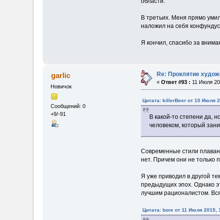
области.
В третьих. Меня прямо умил
наложил на себя конфундус,
Я кончил, спасибо за внима
Re: Проклятие худож
garlic
«
Ответ #93 :
11 Июля 201
Новичок
Цитата: killerBeer от 10 Июля 2
Сообщений: 0
+9/-91
В какой-то степени да, 
человеком, который зани
Современные стили плавани
нет. Причем они не только 
Я уже приводил в другой т
предыдущих эпох. Однако э
лучшим рационалистом. Вся 
Цитата: bore от 11 Июля 2015, 