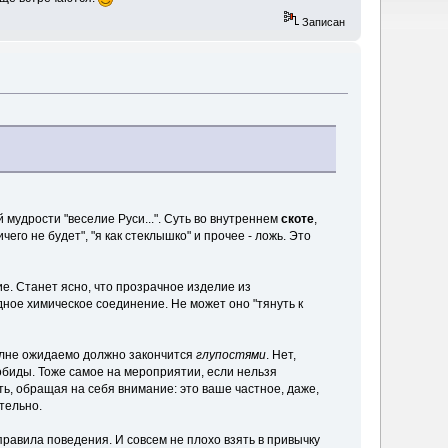
Записан
мудрости "веселие Руси...". Суть во внутреннем
скоте
,
его не будет", "я как стеклышко" и прочее - ложь. Это
е. Станет ясно, что прозрачное изделие из
дное химическое соединение. Не может оно "тянуть к
полне ожидаемо должно закончится
глупостями
. Нет,
обиды. Тоже самое на мероприятии, если нельзя
ть, обращая на себя внимание: это ваше частное, даже,
тельно.
правила поведения. И совсем не плохо взять в привычку