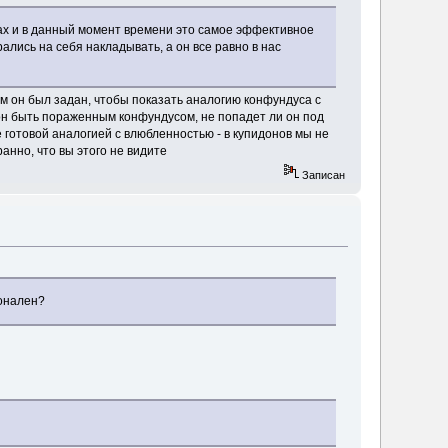
ах и в данный момент времени это самое эффективное
лись на себя накладывать, а он все равно в нас
ом он был задан, чтобы показать аналогию конфундуса с
 он быть пораженным конфундусом, не попадет ли он под
же готовой аналогией с влюбленностью - в купидонов мы не
анно, что вы этого не видите
Записан
ионален?