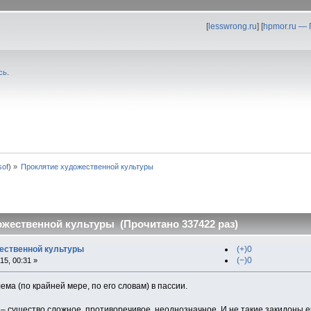
[
lesswrong.ru
] [
hpmor.ru —
сь
.
0sof
) »
Проклятие художественной культуры
жественной культуры (Прочитано 337422 раз)
ественной культуры
(+)0
(−)0
5, 00:31 »
ема (по крайней мере, по его словам) в пассии.
е – существо сложное, противоречивое, неоднозначное. И не такие закидоны 