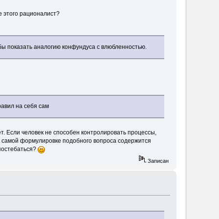
е этого рационалист?
обы показать аналогию конфундуса с влюбленностью.
равил на себя сам
нет. Если человек не способен контролировать процессы,
е в самой формулировке подобного вопроса содержится
постебаться?
Записан