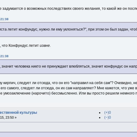
е задумается о возможных последствиях своего желания, то какой же он посл
 21:38
ста летит конфундус, нужно ли ему уклоняться?", при этом он был задан, чт
, что Конфундус летит
извне
.
 21:38
, значит человека никто не принуждает влюбляться, значит конфундус он нап
ву кирпич, следует ли отсюда, что он его "направил на себя сам"? Очевидно, 
 его самого, следует ли отсюда, он их сам направляет? Мне кажется, что уж
е умозаключение (нарочито) бессмысленно. Или вы просто решили немного 
ественной культуры
(+)0
(−)0
5, 23:50 »