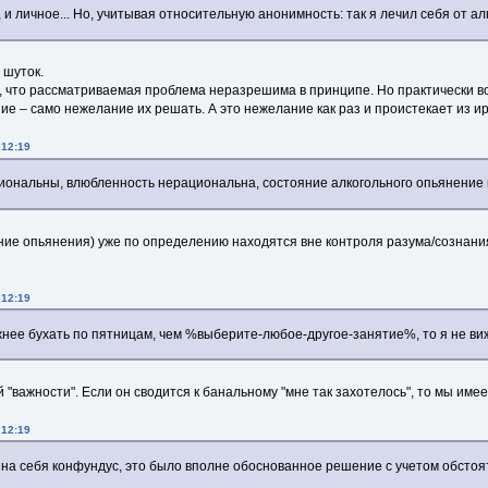
 и личное... Но, учитывая относительную анонимность: так я лечил себя от а
 шуток.
ю, что рассматриваемая проблема неразрешима в принципе. Но практически в
ие – само нежелание их решать. А это нежелание как раз и проистекает из и
 12:19
ациональны, влюбленность нерациональна, состояние алкогольного опьянени
ояние опьянения) уже по определению находятся вне контроля разума/сознани
 12:19
жнее бухать по пятницам, чем %выберите-любое-другое-занятие%, то я не виж
 "важности". Если он сводится к банальному "мне так захотелось", то мы им
 12:19
на себя конфундус, это было вполне обоснованное решение с учетом обстоят