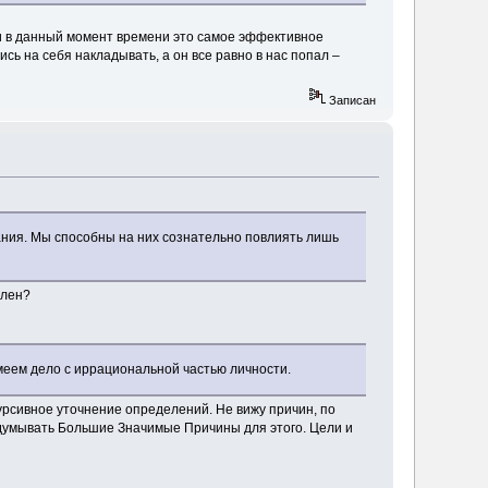
и в данный момент времени это самое эффективное
ь на себя накладывать, а он все равно в нас попал –
Записан
ания. Мы способны на них сознательно повлиять лишь
ален?
имеем дело с иррациональной частью личности.
урсивное уточнение определений. Не вижу причин, по
идумывать Большие Значимые Причины для этого. Цели и