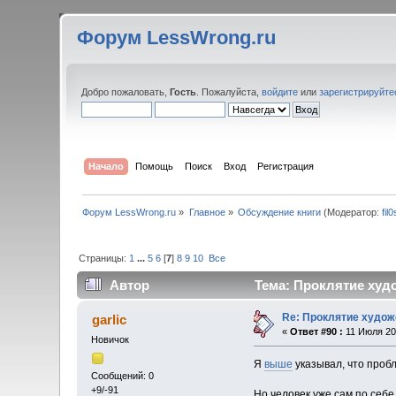
Форум LessWrong.ru
Добро пожаловать,
Гость
. Пожалуйста,
войдите
или
зарегистрируйте
Начало
Помощь
Поиск
Вход
Регистрация
Форум LessWrong.ru
»
Главное
»
Обсуждение книги
(Модератор:
fil
Страницы:
1
...
5
6
[
7
]
8
9
10
Все
Автор
Тема: Проклятие худо
Re: Проклятие худож
garlic
«
Ответ #90 :
11 Июля 201
Новичок
Я
выше
указывал, что пробл
Сообщений: 0
+9/-91
Но человек уже сам по себ