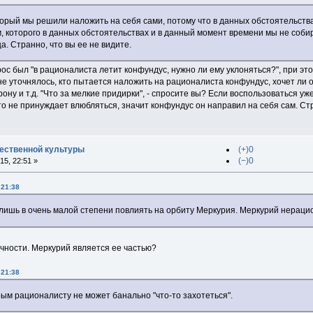
орый мы решили наложить на себя сами, потому что в данных обстоятельств
 которого в данных обстоятельствах и в данный момент времени мы не собира
а. Странно, что вы ее не видите.
рос был "в рационалиста летит конфундус, нужно ли ему уклоняться?", при эт
не уточнялось, кто пытается наложить на рационалиста конфундус, хочет ли
рону и т.д. "Что за мелкие придирки", - спросите вы? Если воспользоваться у
то не принуждает влюбляться, значит конфундус он направил на себя сам. Стр
ественной культуры
(+)0
(−)0
5, 22:51 »
 21:38
 лишь в очень малой степени повлиять на орбиту Меркурия. Меркурий нерац
ичности. Меркурий является ее частью?
 21:38
рым рационалисту не может банально "что-то захотеться".