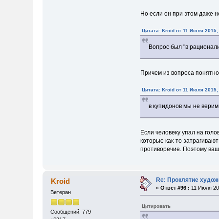
Но если он при этом даже н
Цитата: Kroid от 11 Июля 2015,
Вопрос был "в рационали
Причем из вопроса понятно
Цитата: Kroid от 11 Июля 2015,
в купидонов мы не верим
Если человеку упал на голо
которые как-то затрагивают
противоречие. Поэтому ваш
Re: Проклятие худож
Kroid
«
Ответ #96 :
11 Июля 201
Ветеран
Цитировать
Сообщений: 779