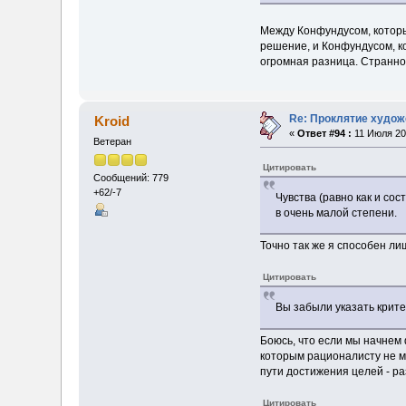
Между Конфундусом, которы
решение, и Конфундусом, ко
огромная разница. Странно,
Re: Проклятие худож
Kroid
«
Ответ #94 :
11 Июля 201
Ветеран
Цитировать
Сообщений: 779
+62/-7
Чувства (равно как и со
в очень малой степени.
Точно так же я способен л
Цитировать
Вы забыли указать крите
Боюсь, что если мы начнем 
которым рационалисту не м
пути достижения целей - ра
Цитировать