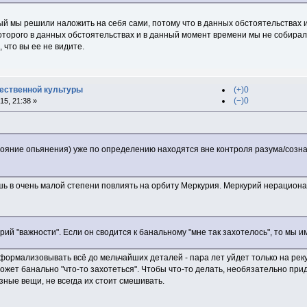
й мы решили наложить на себя сами, потому что в данных обстоятельствах 
торого в данных обстоятельствах и в данный момент времени мы не собиралис
 что вы ее не видите.
ественной культуры
(+)0
(−)0
5, 21:38 »
стояние опьянения) уже по определению находятся вне контроля разума/созн
ишь в очень малой степени повлиять на орбиту Меркурия. Меркурий нерацион
рий "важности". Если он сводится к банальному "мне так захотелось", то мы 
формализовывать всё до мельчайших деталей - пара лет уйдет только на рек
ожет банально "что-то захотеться". Чтобы что-то делать, необязательно пр
зные вещи, не всегда их стоит смешивать.