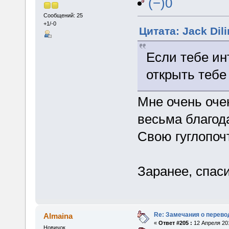
(−)0
Сообщений: 25
+1/-0
Цитата: Jack Dili
Если тебе ин
открыть тебе
Мне очень очен
весьма благода
Свою гуглопочт
Заранее, спас
Re: Замечания о перево
Almaina
«
Ответ #205 :
12 Апреля 201
Новичок