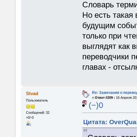
Словарь терми
Но есть такая
будущим событ
только при чте
выглядят как 
переводчики п
главах - отсыл
Re: Замечания о перево
Stvad
«
Ответ #209 :
16 Апреля 201
Пользователь
(−)0
Сообщений: 32
+0/-0
Цитата: OverQua