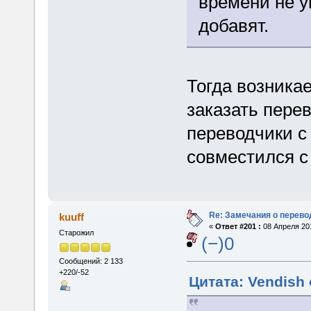
времени не у
добавят.
Тогда возника
заказать пере
переводчики с
совместился с
Re: Замечания о перево
kuuff
«
Ответ #201 :
08 Апреля 201
Старожил
(−)0
Сообщений: 2 133
+220/-52
Цитата: Vendish 