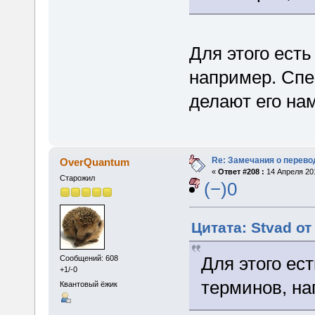
Для этого есть
например. Спе
делают его на
Re: Замечания о перево
OverQuantum
«
Ответ #208 :
14 Апреля 201
Старожил
(−)0
Цитата: Stvad от
Для этого ес
Сообщений: 608
+1/-0
терминов, на
Квантовый ёжик