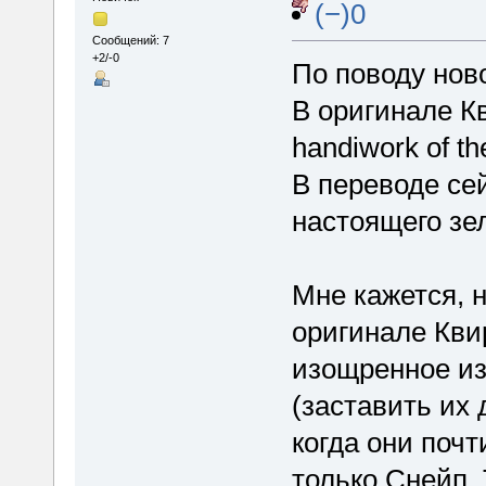
(−)0
Сообщений: 7
+2/-0
По поводу ново
В оригинале Кв
handiwork of th
В переводе се
настоящего зе
Мне кажется, 
оригинале Кви
изощренное из
(заставить их 
когда они почт
только Снейп. 