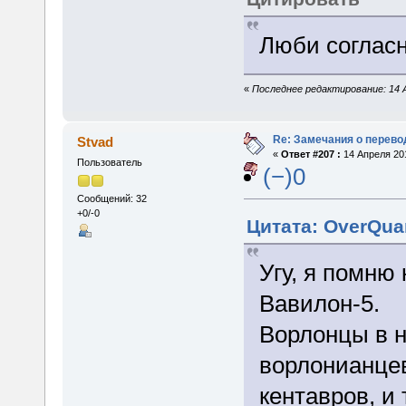
Люби согласн
«
Последнее редактирование: 14 
Re: Замечания о перево
Stvad
«
Ответ #207 :
14 Апреля 201
Пользователь
(−)0
Сообщений: 32
+0/-0
Цитата: OverQua
Угу, я помню
Вавилон-5.
Ворлонцы в 
ворлонианцев
кентавров, и т