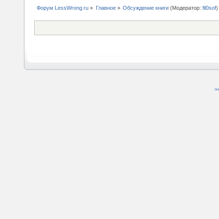
Форум LessWrong.ru
»
Главное
»
Обсуждение книги
(Модератор:
fil0sof
)
SM