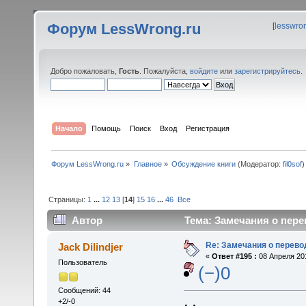
Форум LessWrong.ru
[
lesswro
Добро пожаловать,
Гость
. Пожалуйста,
войдите
или
зарегистрируйтесь
.
Начало
Помощь
Поиск
Вход
Регистрация
Форум LessWrong.ru
»
Главное
»
Обсуждение книги
(Модератор:
fil0sof
)
Страницы:
1
...
12
13
[
14
]
15
16
...
46
Все
Автор
Тема: Замечания о пере
Re: Замечания о перево
Jack Dilindjer
«
Ответ #195 :
08 Апреля 201
Пользователь
(−)0
Сообщений: 44
+2/-0