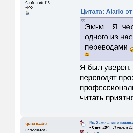
Сообщений: 113
+0/-0
Цитата: Alaric о
Эм-м... Я, че
одного из на
переводами
Я был уверен, 
переводят про
профессиональ
читать приятно
Re: Замечания о перево
quiensabe
«
Ответ #204 :
09 Апреля 201
Пользователь