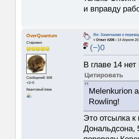
и вправду раб
Re: Замечания о перево
OverQuantum
«
Ответ #206 :
14 Апреля 201
Старожил
(−)0
В главе 14 нет
Цитировать
Сообщений: 608
+1/-0
Melenkurion a
Квантовый ёжик
Rowling!
Это отсылка к 
Дональдсона, 5