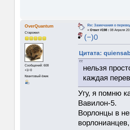
Re: Замечания о перево
OverQuantum
«
Ответ #198 :
08 Апреля 201
Старожил
(−)0
Цитата: quiensab
нельзя прост
Сообщений: 608
+1/-0
каждая перев
Квантовый ёжик
Угу, я помню 
Вавилон-5.
Ворлонцы в не
ворлонианцев,