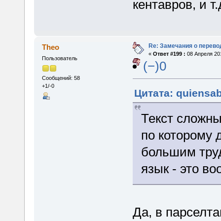
кентавров, и т.
Re: Замечания о перево
Theo
«
Ответ #199 :
08 Апреля 201
Пользователь
(−)0
Сообщений: 58
+1/-0
Цитата: quiensab
Текст сложны
по которому 
большим труд
язык - это в
Да, в парселта