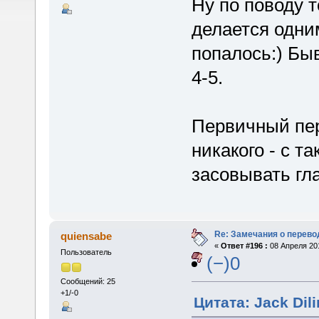
Ну по поводу 
делается одним
попалось:) Быв
4-5.
Первичный пе
никакого - с т
засовывать гла
Re: Замечания о перево
quiensabe
«
Ответ #196 :
08 Апреля 201
Пользователь
(−)0
Сообщений: 25
+1/-0
Цитата: Jack Dili