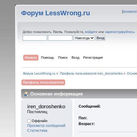
Форум LessWrong.ru
[
lesswro
Добро пожаловать,
Гость
. Пожалуйста,
войдите
или
зарегистрируйтесь
.
Начало
Помощь
Поиск
Вход
Регистрация
Форум LessWrong.ru
»
Профиль пользователя iren_doroshenko
»
Основ
Профиль пользователя
Основная информация
iren_doroshenko 
Сообщений:
Постоялец
Пол:
Оффлайн
Возраст:
Просмотр сообщений
Статистика