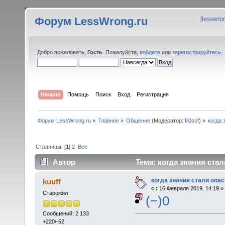
Форум LessWrong.ru
[
lesswro
Добро пожаловать,
Гость
. Пожалуйста,
войдите
или
зарегистрируйтесь
.
Начало
Помощь
Поиск
Вход
Регистрация
Форум LessWrong.ru
»
Главное
»
Общение
(Модератор:
fil0sof
) »
когда 
Страницы: [
1
]
2
Все
Автор
Тема: когда знания стал
когда знания стали опа
kuuff
«
:
16 Февраля 2019, 14:19 »
Старожил
(−)0
Сообщений: 2 133
+220/-52