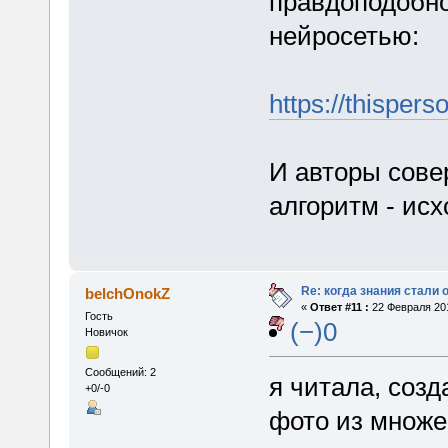
правдоподобно
нейросетью:
https://thisper
И авторы сове
алгоритм - исх
Re: когда знания стали
belchOnokZ
«
Ответ #11 :
22 Февраля 201
Гость
(−)0
Новичок
Сообщений: 2
я читала, созд
+0/-0
фото из множе