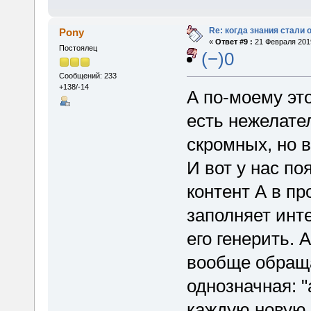
Re: когда знания стали
Pony
«
Ответ #9 :
21 Февраля 2019
Постоялец
(−)0
Сообщений: 233
+138/-14
А по-моему это
есть нежелател
скромных, но 
И вот у нас по
контент А в п
заполняет инте
его генерить. 
вообще обраща
однозначная: "а
каждую новую 