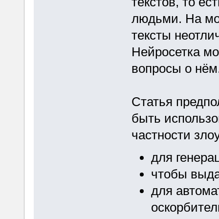
текстов, то ес
людьми. На мо
тексты неотли
Нейросетка мож
вопросы о нём
Статья предпол
быть использо
частности зл
для генера
чтобы выда
для автома
оскорбител