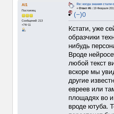
Re: когда знания стали
Al1
«
Ответ #6 :
19 Февраля 2019
Постоялец
(−)0
Сообщений: 213
+74/-11
Кстати, уже се
образчики тех
нибудь персон
Вроде нейросе
любой текст в
вскоре мы уви
другие извест
евреев или та
площадях во и
вроде ютуба. Т