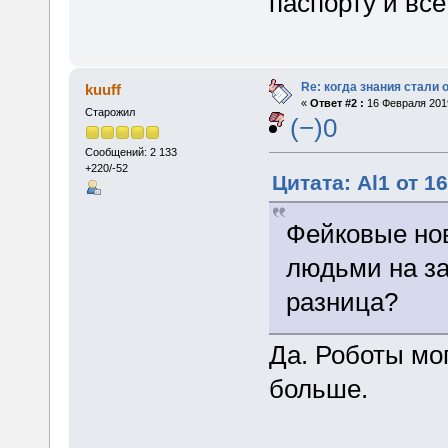
паспорту и все
Re: когда знания стали
kuuff
«
Ответ #2 :
16 Февраля 2019
Старожил
(−)0
Сообщений: 2 133
+220/-52
Цитата: Al1 от 1
Фейковые но
людьми на за
разница?
Да. Роботы мо
больше.