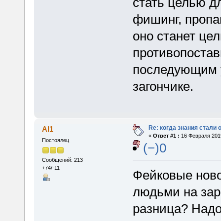
стать целью д
фишинг, пропаг
оно станет цел
противопостави
последующим 
загончике.
Re: когда знания стали
Al1
«
Ответ #1 :
16 Февраля 2019
Постоялец
(−)0
Сообщений: 213
+74/-11
Фейковые ново
людьми на зар
разница? Надо