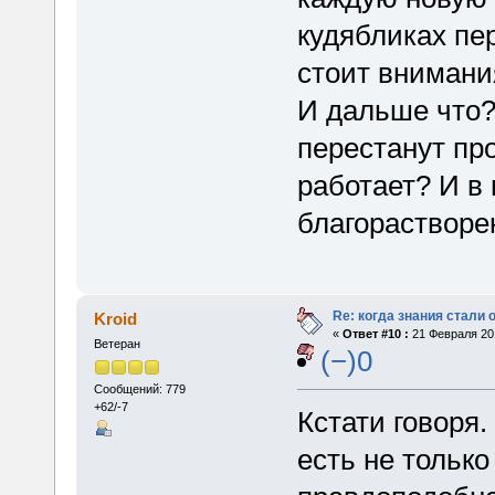
кудябликах пер
стоит внимани
И дальше что? 
перестанут пр
работает? И в
благорастворен
Re: когда знания стали
Kroid
«
Ответ #10 :
21 Февраля 201
Ветеран
(−)0
Сообщений: 779
+62/-7
Кстати говоря.
есть не только