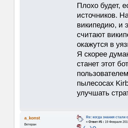
Плохо будет, 
источников. На
википедию, и э
считают викип
окажутся в уя
Я скорее дума
станет этот бо
пользователем
пылесосах Kirbi
улучшать стра
Re: когда знания стали
a_konst
«
Ответ #5 :
19 Февраля 2019
Ветеран