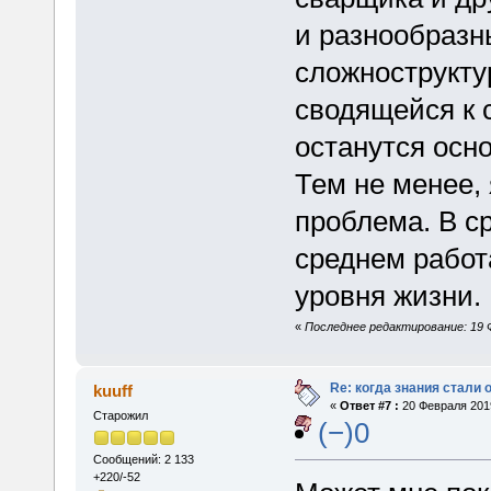
и разнообразн
сложнострукту
сводящейся к 
останутся осн
Тем не менее, 
проблема. В с
среднем работ
уровня жизни.
«
Последнее редактирование: 19 Ф
Re: когда знания стали
kuuff
«
Ответ #7 :
20 Февраля 2019
Старожил
(−)0
Сообщений: 2 133
+220/-52