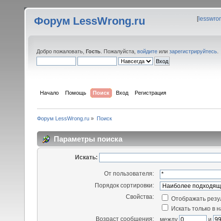
Форум LessWrong.ru
[
lesswro
Добро пожаловать,
Гость
. Пожалуйста,
войдите
или
зарегистрируйтесь
.
Начало
Помощь
Поиск
Вход
Регистрация
Форум LessWrong.ru
»
Поиск
Параметры поиска
Искать:
От пользователя:
Порядок сортировки:
Свойства:
Отображать резу
Искать только в 
Возраст сообщения:
между
и