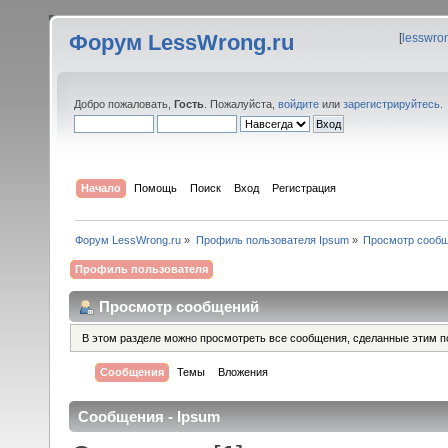
Форум LessWrong.ru
[
lesswro
Добро пожаловать,
Гость
. Пожалуйста,
войдите
или
зарегистрируйтесь
.
Начало
Помощь
Поиск
Вход
Регистрация
Форум LessWrong.ru
»
Профиль пользователя Ipsum
»
Просмотр сооб
Профиль пользователя
Просмотр сообщений
В этом разделе можно просмотреть все сообщения, сделанные этим п
Сообщения
Темы
Вложения
Сообщения - Ipsum