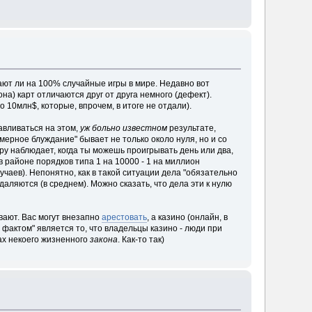
вают ли на 100% случайные игры в мире. Недавно вот
на) карт отличаются друг от друга немного (дефект).
о 10млн$, которые, впрочем, в итоге не отдали).
авливаться на этом,
уж больно известном
результате,
мерное блуждание" бывает не только около нуля, но и со
еру наблюдает, когда ты можешь проигрывать день или два,
в районе порядков типа 1 на 10000 - 1 на миллион
лучаев). Непонятно, как в такой ситуации дела "обязательно
даляются (в среднем). Можно сказать, что дела эти к нулю
ывают. Вас могут внезапно
арестовать
, а казино (онлайн, в
 фактом" является то, что владельцы казино - люди при
ках некоего жизненного
закона
. Как-то так)