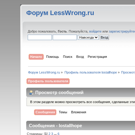
Форум LessWrong.ru
Добро пожаловать,
Гость
. Пожалуйста,
войдите
или
зарегистрируйте
Начало
Помощь
Поиск
Вход
Регистрация
Форум LessWrong.ru
»
Профиль пользователя lostallhope
»
Просмот
Профиль пользователя
Просмотр сообщений
В этом разделе можно просмотреть все сообщения, сделанные эт
Сообщения
Темы
Вложения
Сообщения - lostallhope
Страницы: [
1
]
2
3
...
6