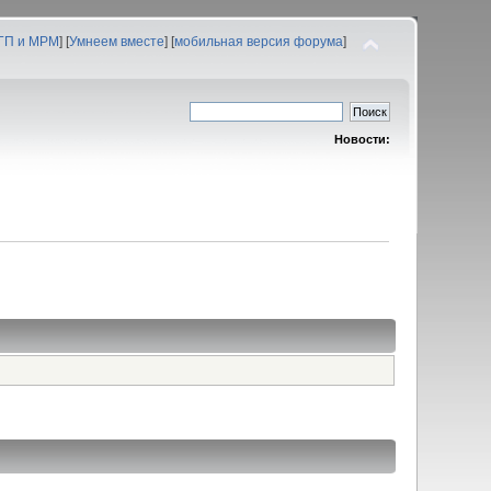
 ГП и МРМ
] [
Умнеем вместе
] [
мобильная версия форума
]
Новости: