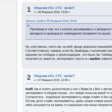
1
Общение
/
Re: СТЭ - фейк?!
«
:
08 Февраля 2019, 13:00 »
Цитата: kuuff от 08 Февраля 2019, 10:41
Проблема в том, что я учился разговаривать о валиднос
валидность выводов из наблюдения проверяется иначе, 
Ну, собственно, опять же, на мой, вроде довольно приземл
Соответственно, скажем, если бы Зимбардо с коллегами пр
заранее не сообщая о происходящем - это было бы "наблюде
получается, кажется, эксперимент (пусть и с
крайне
сомните
2
Общение
/
Re: СТЭ - фейк?!
«
:
07 Февраля 2019, 22:09 »
kuuff
, как я понял, разногласие у нас с Вами (и у Вас с ав
эксперимент в общем случае - это любая попытка какой-то о
Согласитесь - подобные эксперименты люди ставят и без ор
Потом, дети ставят эксперименты, дабы лучше в мире разобр
либо натыкается на какое-то наказание или иные неприятн