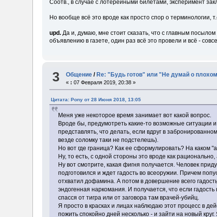
Соотв., в случае с лотерейными билетами, эксперимент закл
Но вообще всё это вроде как просто спор о терминологии, т.е
upd.
Да и, думаю, мне стоит сказать, что с главным посылом 
объявлению в газете, один раз всё это провели и всё - совс
3
Общение
/
Re: "Будь готов" или "Не думай о плохо
«
:
07 Февраля 2019, 20:38 »
Цитата: Pony от 28 Июня 2018, 13:05
Меня уже некоторое время занимает вот какой вопрос.
Вроде бы, предумотреть какие-то возможные ситуации и з
представлять, что делать, если вдруг в забронированном 
везде соломку таки не подстелешь).
Но вот где граница? Как ее сформулировать? На каком "а к
Ну, то есть, с одной стороны это вроде как рационально,
Ну вот смотрите, какая фигня получается. Человек придум
подготовился и ждет гадость во всеоружии. Причем попус
отхватил дофамина. А потом в довершение всего гадость 
эндогенная наркомания. И получается, что если гадость н
спасся от тигра или от заговора там врачей-убийц.
Я просто в красках и лицах наблюдаю этот процесс в де
пожить спокойно дней несколько - и зайти на новый круг