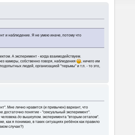
ент и наблюдение. Я не умею иначе, потому что
ектом. А эксперимент - когда взаимодействуем.
ез камеры, собственно говоря, наблюдения
, ничего им
одопытных людей, организацией "тюрьмы" и т.п. - то это,
ент". Мне лично нравится (и привычен) вариант, что
ое достаточно понятие - "сексуальный эксперимент".
ь человека
до
вышеупом. эксперимента "вторым сетапом".
ке, как я понимаю, в таких ситуациях ребёнок как правило
аком случае?)