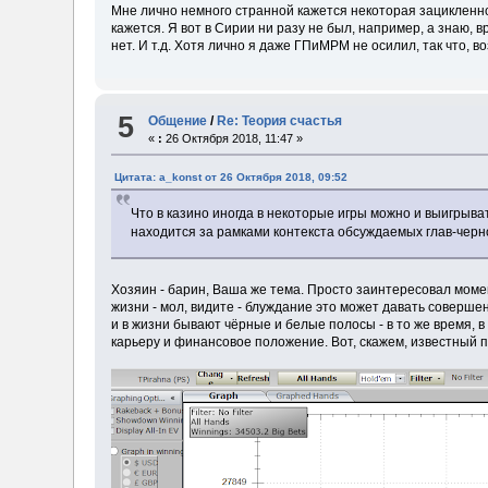
Мне лично немного странной кажется некоторая зацикленнос
кажется. Я вот в Сирии ни разу не был, например, а знаю, в
нет. И т.д. Хотя лично я даже ГПиМРМ не осилил, так что, в
5
Общение
/
Re: Теория счастья
«
:
26 Октября 2018, 11:47 »
Цитата: a_konst от 26 Октября 2018, 09:52
Что в казино иногда в некоторые игры можно и выигрыва
находится за рамками контекста обсуждаемых глав-черно
Хозяин - барин, Ваша же тема. Просто заинтересовал момент
жизни - мол, видите - блуждание это может давать совер
и в жизни бывают чёрные и белые полосы - в то же время, 
карьеру и финансовое положение. Вот, скажем, известный