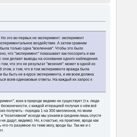
 Но это во-первых не эксперимент: эксперимент
экспериментальное воздействие. А затем сравним
была только одна "вселенная". Чтобы это было
ено, что "эксперимент" показывает как поссорить и как
ды: они делают выводы на основании одного наблюдения.
ом, что это не результат "везения": может в одной из
 этом, о том, что в том эксперименте вражда была
 бы быть не в курсе эксперимента, и им всем должна
ться всем одинаковые ответы. На каждый их запрос к
римент", коих в природе видимо не существует (т.к. люди
бесконечности, с каждой итерацией получая о нём всё
из получить - порядка 1 на 300 миллионов, по моим
и "позитивном" исходе мы узнаем в среднем лишь спустя
 дадут, видимо). Но, к счастью, на практике, вроде как
то-то разумное по теме могу, вроде бы. Так же и с
ет.