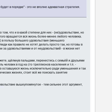
будет в порядке" - это не вполне адекватная стратегия.
ом, что и в какой степени для них - (не)удовольствие, но
 этого вращается вся жизнь более-менее любого человека.
я) в пользу большего удовольствия (меньшего
люди как правило не хотят делать просто так, но готовы в
и за удовольствиями и от неудовольствий - в жизни нет
жете, щёлкнув пальцами, перенестись с семьёй и друзьями
ь человек в год на сто триллионов населения и т.п. -
сю оставшуюся жизнь исключительно ради уменьшения и так
ческих жизнях, стоит всё же поискать занятие
овольствие вышеупомянутое - тем сильнее этот аргумент,