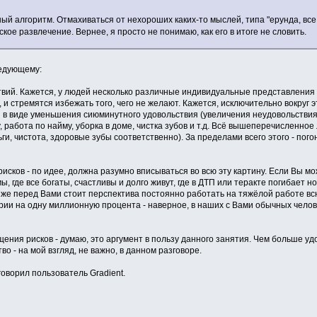
ный алгоритм. Отмахиваться от нехороших каких-то мыслей, типа "ерунда, все 
ское развлечение. Вернее, я просто не понимаю, как его в итоге не словить.
ледующему:
вий. Кажется, у людей несколько различные индивидуальные представления о т
т, и стремятся избежать того, чего не желают. Кажется, исключительно вокруг
f'ы в виде уменьшения сиюминутного удовольствия (увеличения неудовольстви
 работа по найму, уборка в доме, чистка зубов и т.д. Всё вышеперечисленное 
, чистота, здоровые зубы соответственно). За пределами всего этого - погон
сков - по идее, должна разумно вписываться во всю эту картину. Если Вы мо
 где все богаты, счастливы и долго живут, где в ДТП или теракте погибает нол
и же перед Вами стоит перспектива постоянно работать на тяжёлой работе в
рии на одну миллионную процента - наверное, в наших с Вами обычных челове
ения рисков - думаю, это аргумент в пользу данного занятия. Чем больше уд
о - на мой взгляд, не важно, в данном разговоре.
говорил пользователь Gradient.