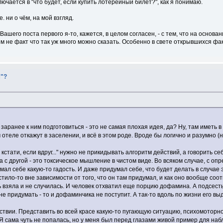
ючается в "что будет, если купить лотерейный билет?", как я понимаю.
. ни о чём, на мой взгляд.
Вашего поста первого я-то, кажется, в целом согласен, - с тем, что на основа
ем не факт что так уж много можно сказать. Особенно в свете открывшихся факт
м"?
аранее к ним подготовиться - это не самая плохая идея, да? Ну, там иметь в
отеле откажут в заселении, и всё в этом роде. Вроде бы логично и разумно (ну
стати, если вдруг..." нужно не прикидывать алгоритм действий, а говорить себ
 а с другой - это токсическое мышление в чистом виде. Во всяком случае, с о
ал себе какую-то гадость. И даже придумал себе, что будет делать в случае э
тило-то вне зависимости от того, что он там придумал, и как оно вообще соо
взяла и не случилась. И человек отхватил еще порцию дофамина. А подсесть н
е придумать - то и дофаминчика не поступит. А так-то вдоль по жизни его выд
йствии. Представить во всей красе какую-то пугающую ситуацию, психомоторн
. Я сама чуть не попалась, но у меня был перед глазами живой пример для н