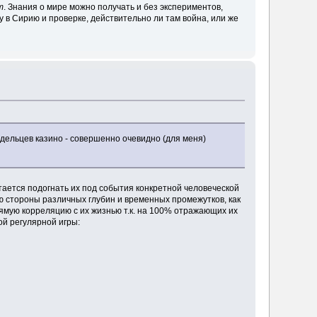
т
. Знания о мире можно получать и без экспериментов,
 в Сирию и проверке, действительно ли там война, или же
адельцев казино - совершенно очевидно (для меня)
ытается подогнать их под события конкретной человеческой
 стороны различных глубин и временных промежутков, как
ямую корреляцию с их жизнью т.к. на 100% отражающих их
ой регулярной игры: