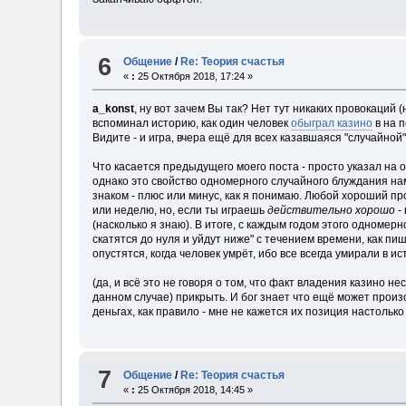
6
Общение
/
Re: Теория счастья
«
:
25 Октября 2018, 17:24 »
a_konst
, ну вот зачем Вы так? Нет тут никаких провокаций
вспоминал историю, как один человек
обыграл казино
в на п
Видите - и игра, вчера ещё для всех казавшаяся "случайной"
Что касается предыдущего моего поста - просто указал на
однако это свойство одномерного случайного блуждания нам 
знаком - плюс или минус, как я понимаю. Любой хороший про
или неделю, но, если ты играешь
действительно хорошо
-
(насколько я знаю). В итоге, с каждым годом этого одномерн
скатятся до нуля и уйдут ниже" с течением времени, как пи
опустятся, когда человек умрёт, ибо все всегда умирали в ис
(да, и всё это не говоря о том, что факт владения казино н
данном случае) прикрыть. И бог знает что ещё может произ
деньгах, как правило - мне не кажется их позиция настоль
7
Общение
/
Re: Теория счастья
«
:
25 Октября 2018, 14:45 »