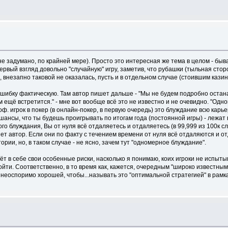
 (не задумано, по крайней мере). Просто это интересная же тема в целом - бы
ервый взгляд довольно "случайную" игру, заметив, что рубашки (тыльная сторо
, внезапно таковой не оказалась, пусть и в отдельном случае (стоившим казин
 ошибку фактическую. Там автор пишет дальше - "Мы не будем подробно остан
ещё встретится." - мне вот вообще всё это не известно и не очевидно. "Одно
ф. игрок в покер (в онлайн-покер, в первую очередь) это блуждание всю карь
 шансы, что ты будешь проигрывать по итогам года (постоянной игры) - лежат 
ого блуждания, Вы от нуля всё отдаляетесь и отдаляетесь (в 99,999 из 100к с
шет автор. Если они по факту с течением времени от нуля всё отдаляются и от
тории, но, в таком случае - не ясно, зачем тут "одномерное блуждание".
есёт в себе свои особенные риски, насколько я понимаю, коих игроки не испыт
ойти. Соответственно, в то время как, кажется, очередным "широко известным
ко неоспоримо хорошей, чтобы...называть это "оптимальной стратегией" в рам