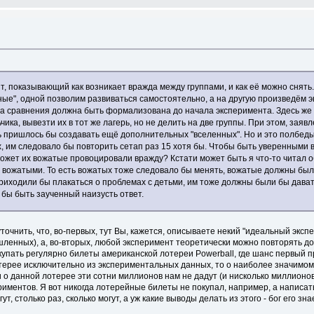
т, показывающий как возникает вражда между группами, и как её можно снять.
ные", одной позволим развиваться самостоятельно, а на другую произведём 
ра сравнения должна быть формализована до начала эксперимента. Здесь же 
ка, вывезти их в тот же лагерь, но не делить на две группы. При этом, заявл
сть пришлось бы создавать ещё дополнительных "вселенных". Но и это полбе
 им следовало бы повторить сетап раз 15 хотя бы. Чтобы быть уверенными в т
может их вожатые провоцировали вражду? Кстати может быть я что-то читал об
 вожатыми. То есть вожатых тоже следовало бы менять, вожатые должны были
 приходили бы плакаться о проблемах с детьми, им тоже должны были бы дава
бы быть заученный наизусть ответ.
точнить, что, во-первых, тут Вы, кажется, описываете некий "идеальный экспе
ленных), а, во-вторых, любой эксперимент теоретически можно повторять до 
упать регулярно билеты американской лотереи Powerball, где шанс первый пр
терее исключительно из экспериментальных данных, то о наиболее значимом 
 данной лотерее эти сотни миллионов нам не дадут (и нисколько миллионов не
ентов. Я вот никогда лотерейные билеты не покупал, например, а написать ч
, столько раз, сколько могут, а уж какие выводы делать из этого - бог его зна