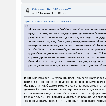
4
Общение
/
Re: СТЭ - фейк?!
«
:
07 Февраля 2019, 19:47 »
Цитата: kuuff от 07 Февраля 2019, 08:13
Можно ещё вспомнить "Робберс Кейв" -- типа эксперимен
предполагает, что мы создадим две одинаковые "вселен
результаты. При этом методологии для и ради, процеду
экспериментом, надо было, например, взять ещё 44 мальчи
помирить, то есть это два разных "эксперимента". То е
Чтобы быть хоть сколь-нибудь уверенными в результатах,
групп был пацан заводила, который всё это устроил? А 
спровоцирована не столько делением на группы, сколько
была бы даваться одни и те же инструкции, а когда они
руководителю смены, у руководителя смены должен был 
kuuff
, мне кажется, Вы хороший пост написали, но хочется у
вроде как в принципе не создают вселенные, помимо вымыш
больше знаний. Скажем, можно в качестве эксперимента пок
данным. Соответственно, если черпать знания о данной ло
сотни миллионов купленных билетов, и то
всей
информации о
можно с подобными вещами знакомиться вообще без эксперим
"экспериментами" в области психологии: люди ставят что могут