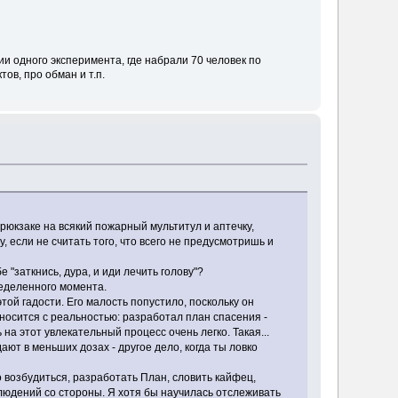
нии одного эксперимента, где набрали 70 человек по
ов, про обман и т.п.
 рюкзаке на всякий пожарный мультитул и аптечку,
, если не считать того, что всего не предусмотришь и
е "заткнись, дура, и иди лечить голову"?
пределенного момента.
той гадости. Его малость попустило, поскольку он
тносится с реальностью: разработал план спасения -
а этот увлекательный процесс очень легко. Такая...
ают в меньших дозах - другое дело, когда ты ловко
о возбудиться, разработать План, словить кайфец,
аблюдений со стороны. Я хотя бы научилась отслеживать