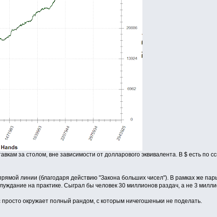
ставкам за столом, вне зависимости от долларового эквивалента. В $ есть по с
 прямой линии (благодаря действию "Закона больших чисел"). В рамках же пары
 блуждание на практике. Сыграл бы человек 30 миллионов раздач, а не 3 милл
с просто окружает полный рандом, с которым ничегошеньки не поделать.