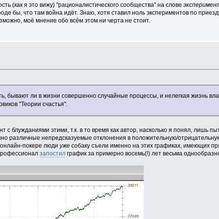
ть (как я это вижу) "рационалистического сообщества" на слове
эксперимен
роде бы, что там война идёт. Знаю, хотя ставил
ноль
экспериментов по приезду
озможно, моё мнение обо всём этом ни черта не стоит.
ть, бывают ли в жизни совершенно случайные процессы, и нелегкая жизнь вл
виков "Теории счастья".
 с блужданиями этими, т.к. в то время как автор, насколько я понял, лишь п
шенно различные непредсказуемые отклонения в положительную/отрицательную
в онлайн-покере люди
уже
собаку съели именно на этих графиках, имеющих пр
 профессионал
запостил
график за примерно восемь(!) лет весьма однообразн