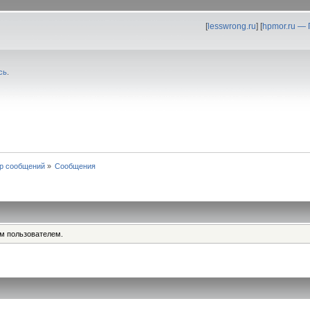
[
lesswrong.ru
] [
hpmor.ru —
сь
.
р сообщений
»
Сообщения
им пользователем.