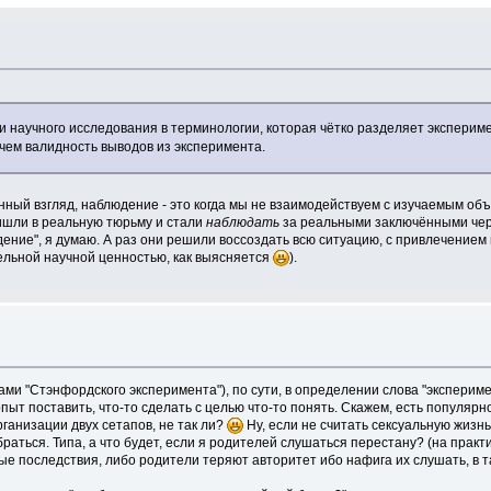
ти научного исследования в терминологии, которая чётко разделяет эксперим
чем валидность выводов из эксперимента.
ённый взгляд, наблюдение - это когда мы не взаимодействуем с изучаемым объ
ишли в реальную тюрьму и стали
наблюдать
за реальными заключёнными чер
ние", я думаю. А раз они решили воссоздать всю ситуацию, с привлечением п
льной научной ценностью, как выясняется
).
торами "Стэнфордского эксперимента"), по сути, в определении слова "эксперим
пыт поставить, что-то сделать с целью что-то понять. Скажем, есть популярн
ганизации двух сетапов, не так ли?
Ну, если не считать сексуальную жизн
аться. Типа, а что будет, если я родителей слушаться перестану? (на практи
ые последствия, либо родители теряют авторитет ибо нафига их слушать, в т