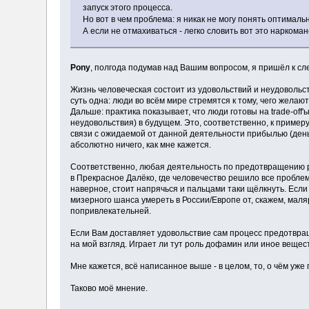
запуск этого процесса.
Но вот в чем проблема: я никак не могу понять оптималь
А если не отмахиваться - легко словить вот это наркоман
Pony
, полгода подумав над Вашим вопросом, я пришёл к с
Жизнь человеческая состоит из удовольствий и неудовольст
суть одна: люди во всём мире стремятся к тому, чего желаю
Дальше: практика показывает, что люди готовы на trade-of
неудовольствия) в будущем. Это, соответственно, к примеру,
связи с ожидаемой от данной деятельности прибылью (деньги
абсолютно ничего, как мне кажется.
Соответственно, любая деятельность по предотвращению ри
в Прекрасное Далёко, где человечество решило все проблемы,
наверное, стоит напрячься и пальцами таки щёлкнуть. Есл
мизерного шанса умереть в России/Европе от, скажем, маля
попривлекательней.
Если Вам доставляет удовольствие сам процесс предотвращ
на мой взгляд. Играет ли тут роль дофамин или иное веществ
Мне кажется, всё написанное выше - в целом, то, о чём уже 
Таково моё мнение.