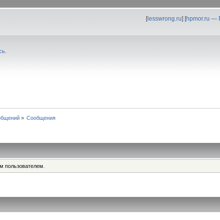
[
lesswrong.ru
] [
hpmor.ru —
сь
.
общений
»
Сообщения
им пользователем.