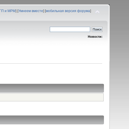
 ГП и МРМ
] [
Умнеем вместе
] [
мобильная версия форума
]
Новости: