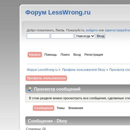
Форум LessWrong.ru
Добро пожаловать,
Гость
. Пожалуйста,
войдите
или
зарегистрируйте
Начало
Помощь
Поиск
Вход
Регистрация
Форум LessWrong.ru
»
Профиль пользователя Dkoy
»
Просмотр со
Профиль пользователя
Просмотр сообщений
В этом разделе можно просмотреть все сообщения, сделанные эт
Сообщения
Темы
Вложения
Сообщения - Dkoy
Страницы: [
1
]