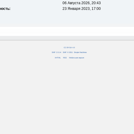
06 Августа 2026, 20:43
ность:
23 Января 2023, 17:00
CC BY-SA 4.0
SMF 2.0.14
|
SMF © 2011
,
Simple Machines
XHTML
RSS
Мобильная версия