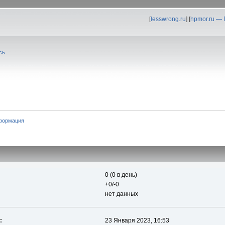
[
lesswrong.ru
] [
hpmor.ru —
сь
.
формация
0 (0 в день)
+0/-0
нет данных
:
23 Января 2023, 16:53