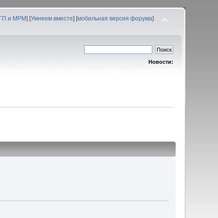
 ГП и МРМ
] [
Умнеем вместе
] [
мобильная версия форума
]
Новости: