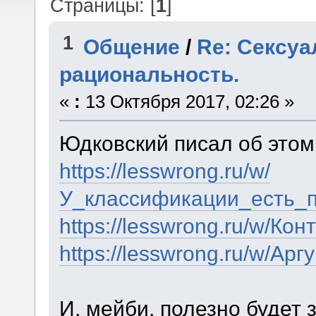
Страницы: [
1
]
1
Общение
/
Re: Сексуа
рациональность.
«
:
13 Октября 2017, 02:26 »
Юдковский писал об этом
https://lesswrong.ru/w/
У_классификации_есть_п
https://lesswrong.ru/w/К
https://lesswrong.ru/w/А
И, мейби, полезно будет 