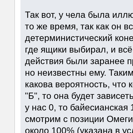
Так вот, у чела была илл
то же время, так как он 
детерминистический конеч
где ящики выбирал, и всё 
действия были заранее 
но неизвестны ему. Таким
какова вероятность, что 
"Б", то она будет зависет
у нас 0, то байесианская 
смотрим с позиции Омеги
около 100% (указана в ус