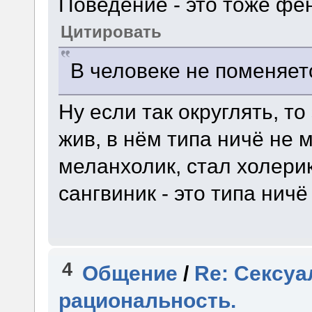
Поведение - это тоже фе
Цитировать
В человеке не поменяетс
Ну если так округлять, т
жив, в нём типа ничё не 
меланхолик, стал холерик
сангвиник - это типа нич
4
Общение
/
Re: Сексуа
рациональность.