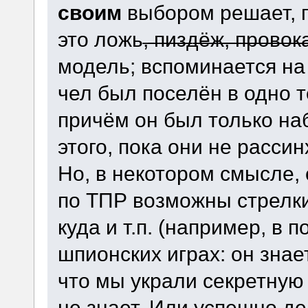
своим
выбором решает, п
это ложь,̶ ̶п̶и̶з̶д̶ё̶ж̶,̶ ̶п̶р̶о
модель; вспоминается на 
чел был поселён в одно т
причём он был только на
этого, пока они не расси
Но, в некотором смысле, 
по ТПР возможны стрелки
куда и т.п. (например, в 
шпионских играх: он знает
что мы украли секретную 
не знает. Или успешно де