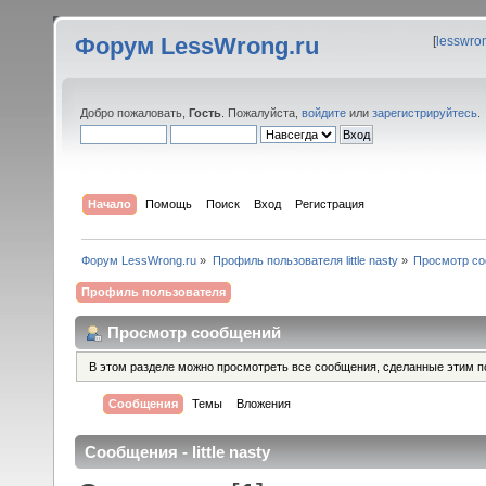
Форум LessWrong.ru
[
lesswro
Добро пожаловать,
Гость
. Пожалуйста,
войдите
или
зарегистрируйтесь
.
Начало
Помощь
Поиск
Вход
Регистрация
Форум LessWrong.ru
»
Профиль пользователя little nasty
»
Просмотр с
Профиль пользователя
Просмотр сообщений
В этом разделе можно просмотреть все сообщения, сделанные этим п
Сообщения
Темы
Вложения
Сообщения - little nasty