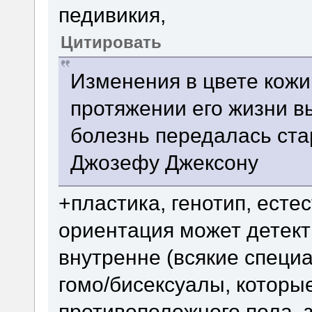
педивикия,
Цитировать
Изменения в цвете кож
протяжении его жизни в
болезнь передалась ст
Джозефу Джексону
+пластика, генотип, есте
ориентация может детект
внутренне (всякие специа
гомо/бисексуалы, которы
противоположного пола, з