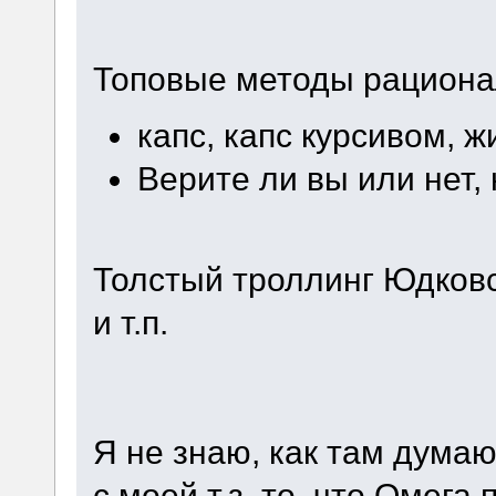
Топовые методы рациона
капс, капс курсивом, 
Верите ли вы или нет, 
Толстый троллинг Юдков
и т.п.
Я не знаю, как там дума
с моей т.з. то, что Омега