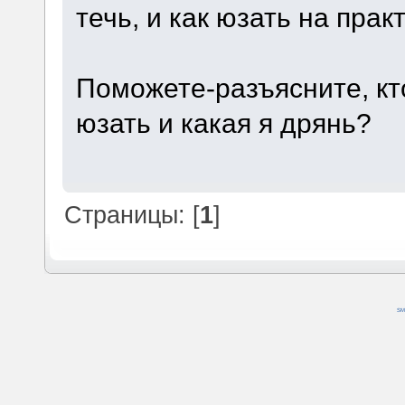
течь, и как юзать на прак
Поможете-разъясните, кто
юзать и какая я дрянь?
Страницы: [
1
]
SM