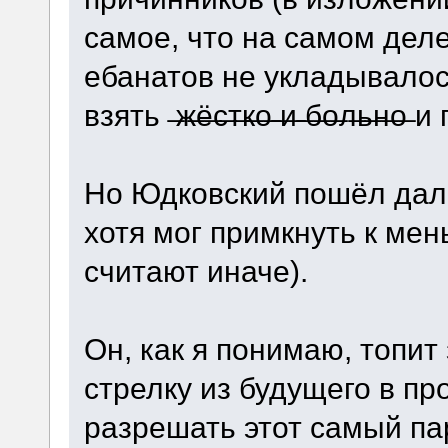
самое, что на самом деле
ебанатов не укладывалось
взять ̶ж̶ё̶с̶т̶к̶о̶ ̶и̶ ̶б̶о̶л̶ь̶н̶
Но Юдковский пошёл дал
хотя мог примкнуть к ме
считают иначе).
Он, как я понимаю, топит 
стрелку из будущего в п
разрешать этот самый па