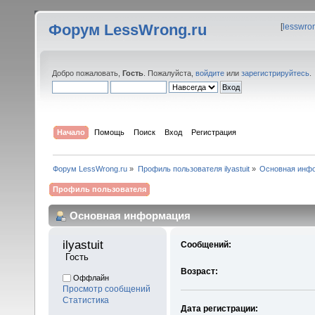
Форум LessWrong.ru
[
lesswro
Добро пожаловать,
Гость
. Пожалуйста,
войдите
или
зарегистрируйтесь
.
Начало
Помощь
Поиск
Вход
Регистрация
Форум LessWrong.ru
»
Профиль пользователя ilyastuit
»
Основная инф
Профиль пользователя
Основная информация
ilyastuit 
Сообщений:
 Гость
Возраст:
Оффлайн
Просмотр сообщений
Статистика
Дата регистрации: