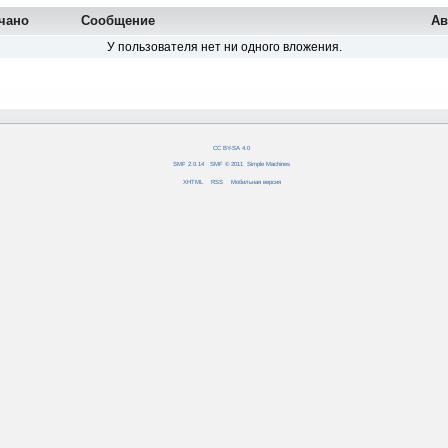
чано
Сообщение
Ав
У пользователя нет ни одного вложения.
CC BY-SA 4.0
SMF 2.0.14
|
SMF © 2011
,
Simple Machines
XHTML
RSS
Мобильная версия