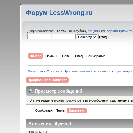
Форум LessWrong.ru
Добро пожаловать,
Гость
. Пожалуйста,
войдите
или
зарегистрируйте
Начало
Помощь
Поиск
Вход
Регистрация
Форум LessWrong.ru
»
Профиль пользователя ilyastuit
»
Просмотр 
Профиль пользователя
Просмотр сообщений
В этом разделе можно просмотреть все сообщения, сделанные эт
Сообщения
Темы
Вложения
Вложения - ilyastuit
Страницы: [
1
]