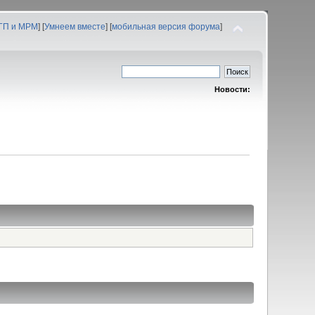
 ГП и МРМ
] [
Умнеем вместе
] [
мобильная версия форума
]
Новости: