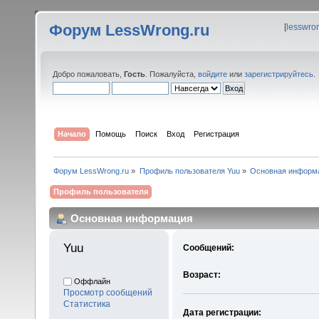
Форум LessWrong.ru
[
lesswro
Добро пожаловать,
Гость
. Пожалуйста,
войдите
или
зарегистрируйтесь
.
Начало
Помощь
Поиск
Вход
Регистрация
Форум LessWrong.ru
»
Профиль пользователя Yuu
»
Основная информ
Профиль пользователя
Основная информация
Yuu 
Сообщений:
Возраст:
Оффлайн
Просмотр сообщений
Статистика
Дата регистрации: