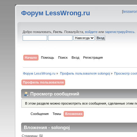
Форум LessWrong.ru
[
lesswro
Добро пожаловать,
Гость
. Пожалуйста,
войдите
или
зарегистрируйтесь
.
Начало
Помощь
Поиск
Вход
Регистрация
Форум LessWrong.ru
»
Профиль пользователя solongoj
»
Просмотр соо
Профиль пользователя
Просмотр сообщений
В этом разделе можно просмотреть все сообщения, сделанные этим п
Сообщения
Темы
Вложения
Вложения - solongoj
Страницы: [
1
]