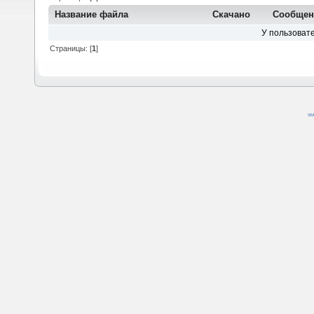
Название файла
Скачано
Сообщен
У пользовате
Страницы: [
1
]
SM