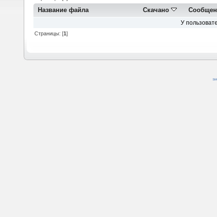
Название файла
Скачано
Сообщен
У пользовате
Страницы: [
1
]
SM