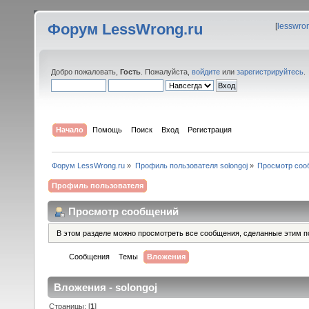
Форум LessWrong.ru
[
lesswro
Добро пожаловать,
Гость
. Пожалуйста,
войдите
или
зарегистрируйтесь
.
Начало
Помощь
Поиск
Вход
Регистрация
Форум LessWrong.ru
»
Профиль пользователя solongoj
»
Просмотр соо
Профиль пользователя
Просмотр сообщений
В этом разделе можно просмотреть все сообщения, сделанные этим п
Сообщения
Темы
Вложения
Вложения - solongoj
Страницы: [
1
]