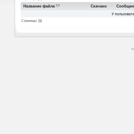
Название файла
Скачано
Сообщен
У пользовате
Страницы: [
1
]
SM