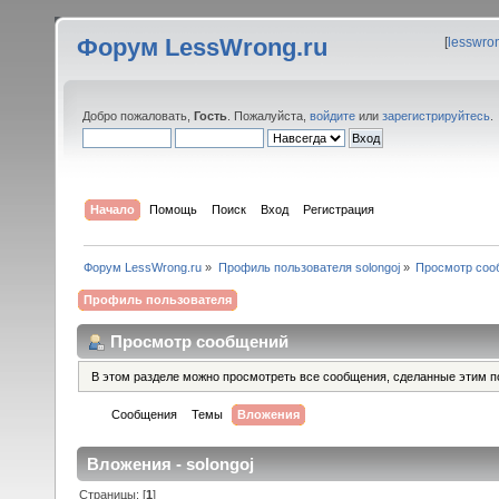
Форум LessWrong.ru
[
lesswro
Добро пожаловать,
Гость
. Пожалуйста,
войдите
или
зарегистрируйтесь
.
Начало
Помощь
Поиск
Вход
Регистрация
Форум LessWrong.ru
»
Профиль пользователя solongoj
»
Просмотр соо
Профиль пользователя
Просмотр сообщений
В этом разделе можно просмотреть все сообщения, сделанные этим п
Сообщения
Темы
Вложения
Вложения - solongoj
Страницы: [
1
]