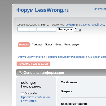
Форум LessWrong.ru
[
lesswro
Добро пожаловать,
Гость
. Пожалуйста,
войдите
или
зарегистрируйтесь
.
Начало
Помощь
Поиск
Вход
Регистрация
Форум LessWrong.ru
»
Профиль пользователя solongoj
»
Основная ин
Профиль пользователя
Основная информация
solongoj 
Сообщений:
Пользователь
Возраст:
Оффлайн
Просмотр сообщений
Статистика
Дата регистрации: