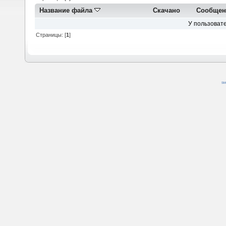
Название файла
Скачано
Сообщен
У пользовате
Страницы: [
1
]
SM