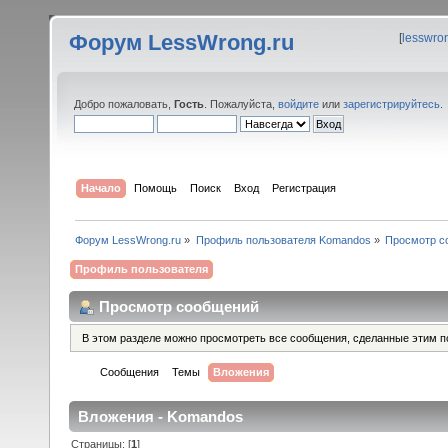
Форум LessWrong.ru
[
lesswro
Добро пожаловать,
Гость
. Пожалуйста,
войдите
или
зарегистрируйтесь
.
Начало
Помощь
Поиск
Вход
Регистрация
Форум LessWrong.ru
»
Профиль пользователя Komandos
»
Просмотр с
Профиль пользователя
Просмотр сообщений
В этом разделе можно просмотреть все сообщения, сделанные этим п
Сообщения
Темы
Вложения
Вложения - Komandos
Страницы: [
1
]