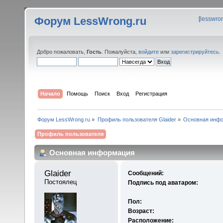
Форум LessWrong.ru
[
lesswro
Добро пожаловать,
Гость
. Пожалуйста,
войдите
или
зарегистрируйтесь
.
Начало
Помощь
Поиск
Вход
Регистрация
Форум LessWrong.ru
»
Профиль пользователя Glaider
»
Основная инф
Профиль пользователя
Основная информация
Glaider 
Сообщений:
Постоялец
Подпись под аватаром:
Пол:
Возраст:
Расположение: