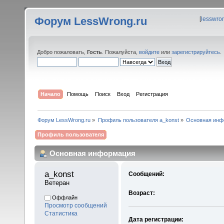
Форум LessWrong.ru
[
lesswro
Добро пожаловать,
Гость
. Пожалуйста,
войдите
или
зарегистрируйтесь
.
Начало
Помощь
Поиск
Вход
Регистрация
Форум LessWrong.ru
»
Профиль пользователя a_konst
»
Основная инф
Профиль пользователя
Основная информация
a_konst 
Сообщений:
Ветеран
Возраст:
Оффлайн
Просмотр сообщений
Статистика
Дата регистрации: