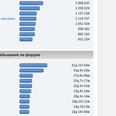
1 606 632
1 359 029
1 137 158
 маховика
1 119 767
1 051 428
999 282
992 193
832 104
ебывания на форуме
61д 21ч 54м
53д 9ч 23м
27д 6ч 56м
25д 7ч 17м
25д 5ч 41м
23д 9ч 16м
20д 4ч 14м
18д 23ч 11м
18д 23ч 2м
18д 16ч 46м