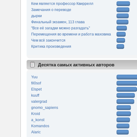
Кем является профессор Квиррелл
Замечания о переводе
дырки
Финальный экзамен, 113 глава
"Все её загадки можно разгадать"
Перемещения во времени и работа маховика
Чем всё закончится
Критика произведения
Десятка самых активных авторов
Yuu
fil0sof
Elspet
kuuff
valergrad
gnomo_sapiens
Kroid
a_konst
Komandos
Alaric