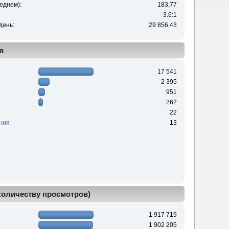
еднем):
183,77
3.6:1
день:
29 856,43
в
17 541
2 395
951
262
22
ния
13
 количеству просмотров)
1 917 719
1 902 205