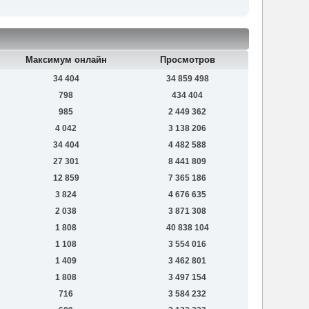
Максимум онлайн
Просмотров
34 404
34 859 498
798
434 404
985
2 449 362
4 042
3 138 206
34 404
4 482 588
27 301
8 441 809
12 859
7 365 186
3 824
4 676 635
2 038
3 871 308
1 808
40 838 104
1 108
3 554 016
1 409
3 462 801
1 808
3 497 154
716
3 584 232