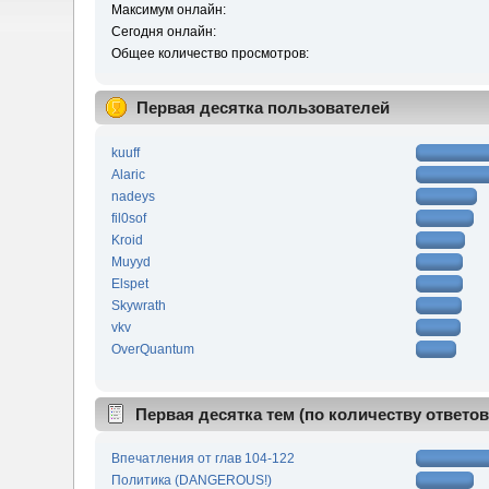
Максимум онлайн:
Сегодня онлайн:
Общее количество просмотров:
Первая десятка пользователей
kuuff
Alaric
nadeys
fil0sof
Kroid
Muyyd
Elspet
Skywrath
vkv
OverQuantum
Первая десятка тем (по количеству ответов
Впечатления от глав 104-122
Политика (DANGEROUS!)