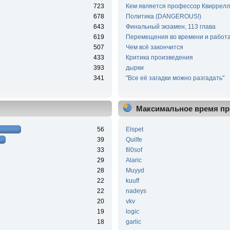
723
Кем является профессор Квиррелл
678
Политика (DANGEROUS!)
643
Финальный экзамен, 113 глава
619
Перемещения во времени и работа
507
Чем всё закончится
433
Критика произведения
393
дырки
341
"Все её загадки можно разгадать"
Максимальное время пр
56
Elspet
39
Quilfe
33
fil0sof
29
Alaric
28
Muyyd
22
kuuff
22
nadeys
20
vkv
19
logic
18
garlic