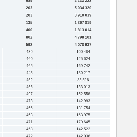
689
2 133 222
203
5 034 320
203
3 910 039
135
1 367 819
400
1 813 014
802
4 798 101
592
4 078 937
439
100 484
460
125 624
465
169 742
443
130 217
452
83 518
456
133 013
497
152 558
473
142 993
466
131 754
463
163 975
471
179 645
458
142 522
472
142 036