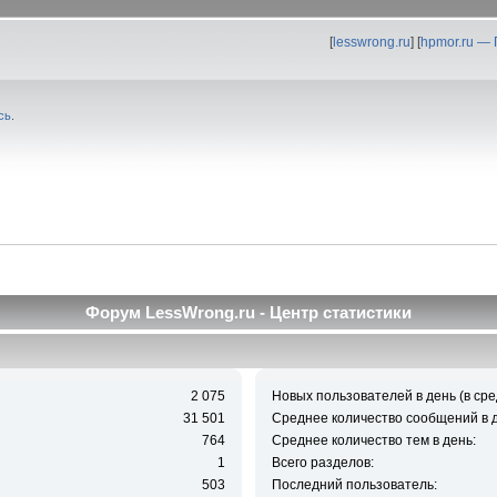
[
lesswrong.ru
] [
hpmor.ru —
сь
.
Форум LessWrong.ru - Центр статистики
2 075
Новых пользователей в день (в сре
31 501
Среднее количество сообщений в д
764
Среднее количество тем в день:
1
Всего разделов:
503
Последний пользователь: