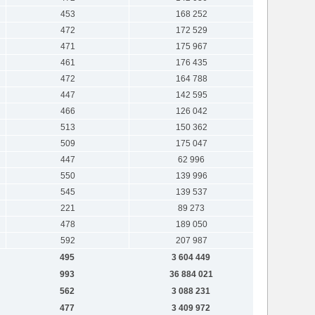
453
168 252
472
172 529
471
175 967
461
176 435
472
164 788
447
142 595
466
126 042
513
150 362
509
175 047
447
62 996
550
139 996
545
139 537
221
89 273
478
189 050
592
207 987
495
3 604 449
993
36 884 021
562
3 088 231
477
3 409 972