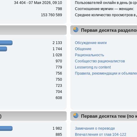
34 404 - 07 Мая 2026, 09:10
Пользователей онлайн в день (в ср
798
Соотношение мужчин — женщин:
153 760 589
Среднее количество просмотров в 
Первая десятка раздело
2 133
Обсуждение книги
1 744
Общение
1 028
Рациональность
970
Сообщество рационалистов
779
Lesswrong.ru content
756
Правила, рекомендации и объявле
750
723
704
608
)
Первая десятка тем (по
1 982
Замечания о переводе
885
Впечатления от глав 104-122