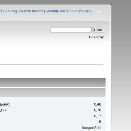
 ГП и МРМ
] [
Умнеем вместе
] [
мобильная версия форума
]
Новости:
днем):
0,46
ень:
6,70
0,17
8
ImogenSchi