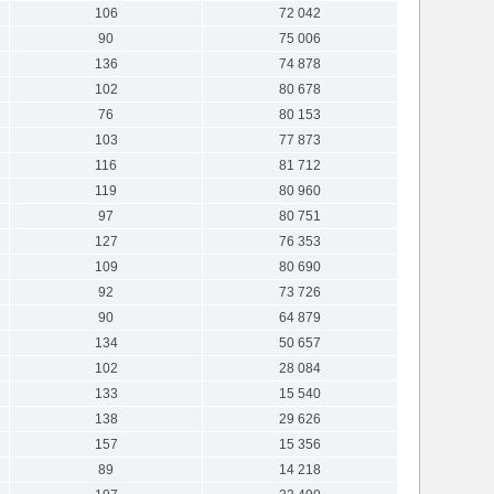
106
72 042
90
75 006
136
74 878
102
80 678
76
80 153
103
77 873
116
81 712
119
80 960
97
80 751
127
76 353
109
80 690
92
73 726
90
64 879
134
50 657
102
28 084
133
15 540
138
29 626
157
15 356
89
14 218