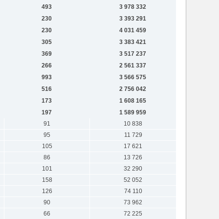
493
3 978 332
230
3 393 291
230
4 031 459
305
3 383 421
369
3 517 237
266
2 561 337
993
3 566 575
516
2 756 042
173
1 608 165
197
1 589 959
91
10 838
95
11 729
105
17 621
86
13 726
101
32 290
158
52 052
126
74 110
90
73 962
66
72 225