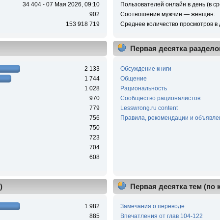
34 404 - 07 Мая 2026, 09:10
Пользователей онлайн в день (в ср
902
Соотношение мужчин — женщин:
153 918 719
Среднее количество просмотров в 
Первая десятка раздело
2 133
Обсуждение книги
1 744
Общение
1 028
Рациональность
970
Сообщество рационалистов
779
Lesswrong.ru content
756
Правила, рекомендации и объявле
750
723
704
608
)
Первая десятка тем (по
1 982
Замечания о переводе
885
Впечатления от глав 104-122