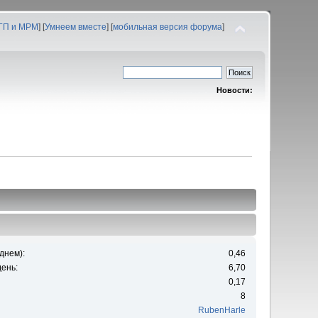
 ГП и МРМ
] [
Умнеем вместе
] [
мобильная версия форума
]
Новости:
днем):
0,46
ень:
6,70
0,17
8
RubenHarle