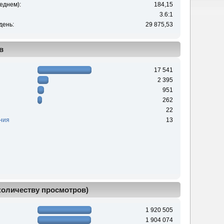
еднем):
184,15
3.6:1
день:
29 875,53
в
17 541
2 395
951
262
22
ния
13
 количеству просмотров)
1 920 505
1 904 074