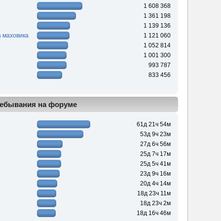
1 608 368
1 361 198
1 139 136
 маховика
1 121 060
1 052 814
1 001 300
993 787
833 456
ебывания на форуме
61д 21ч 54м
53д 9ч 23м
27д 6ч 56м
25д 7ч 17м
25д 5ч 41м
23д 9ч 16м
20д 4ч 14м
18д 23ч 11м
18д 23ч 2м
18д 16ч 46м