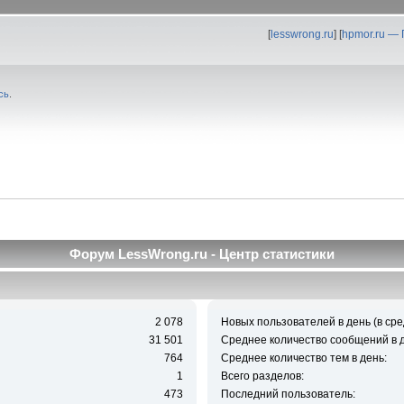
[
lesswrong.ru
] [
hpmor.ru —
сь
.
Форум LessWrong.ru - Центр статистики
2 078
Новых пользователей в день (в сре
31 501
Среднее количество сообщений в д
764
Среднее количество тем в день:
1
Всего разделов:
473
Последний пользователь: