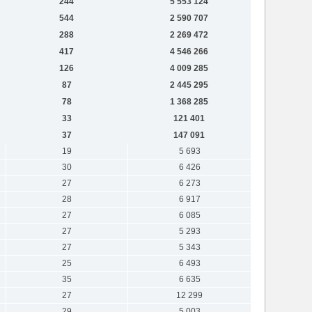
244
5 553 124
544
2 590 707
288
2 269 472
417
4 546 266
126
4 009 285
87
2 445 295
78
1 368 285
33
121 401
37
147 091
19
5 693
30
6 426
27
6 273
28
6 917
27
6 085
27
5 293
27
5 343
25
6 493
35
6 635
27
12 299
29
5 003