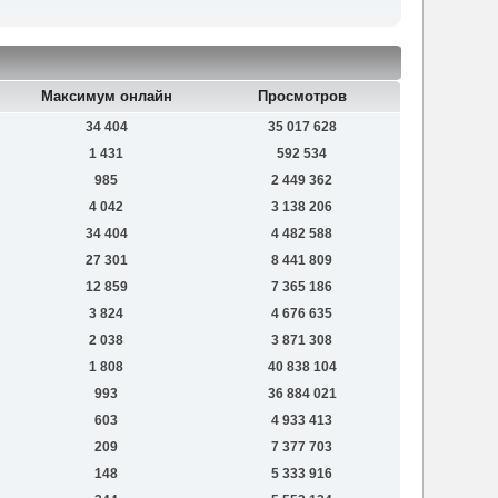
Максимум онлайн
Просмотров
34 404
35 017 628
1 431
592 534
985
2 449 362
4 042
3 138 206
34 404
4 482 588
27 301
8 441 809
12 859
7 365 186
3 824
4 676 635
2 038
3 871 308
1 808
40 838 104
993
36 884 021
603
4 933 413
209
7 377 703
148
5 333 916