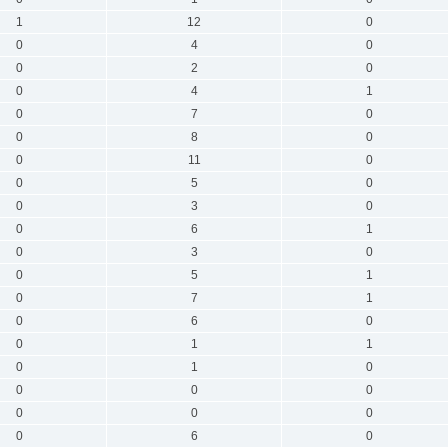
1
12
0
0
4
0
0
2
0
0
4
1
0
7
0
0
8
0
0
11
0
0
5
0
0
3
0
0
6
1
0
3
0
0
5
1
0
7
1
0
6
0
0
1
1
0
1
0
0
0
0
0
0
0
0
6
0