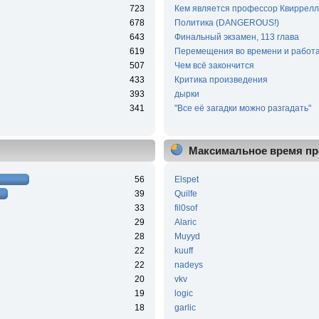
723
Кем является профессор Квиррелл
678
Политика (DANGEROUS!)
643
Финальный экзамен, 113 глава
619
Перемещения во времени и работа
507
Чем всё закончится
433
Критика произведения
393
дырки
341
"Все её загадки можно разгадать"
Максимальное время пр
56
Elspet
39
Quilfe
33
fil0sof
29
Alaric
28
Muyyd
22
kuuff
22
nadeys
20
vkv
19
logic
18
garlic