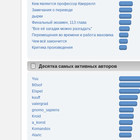
Кем является профессор Квиррелл
Замечания о переводе
дырки
Финальный экзамен, 113 глава
"Все её загадки можно разгадать"
Перемещения во времени и работа маховика
Чем всё закончится
Критика произведения
Десятка самых активных авторов
Yuu
fil0sof
Elspet
kuuff
valergrad
gnomo_sapiens
Kroid
a_konst
Komandos
Alaric