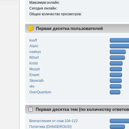
Максимум онлайн:
Сегодня онлайн:
Общее количество просмотров:
Первая десятка пользователей
kuuff
Alaric
nadeys
fil0sof
Kroid
Muyyd
Elspet
Skywrath
vkv
OverQuantum
Первая десятка тем (по количеству ответов
Впечатления от глав 104-122
Политика (DANGEROUS!)