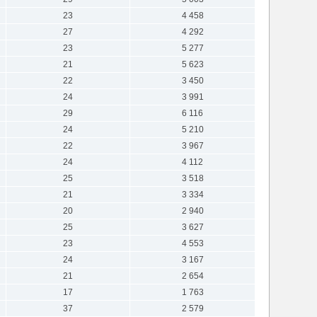
23
4 458
27
4 292
23
5 277
21
5 623
22
3 450
24
3 991
29
6 116
24
5 210
22
3 967
24
4 112
25
3 518
21
3 334
20
2 940
25
3 627
23
4 553
24
3 167
21
2 654
17
1 763
37
2 579