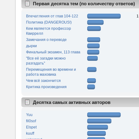
Первая десятка тем (по количеству ответов)
Впечатления от глав 104-122
1
Политика (DANGEROUS!)
Кем является профессор
Квиррелл
Замечания о переводе
дырки
Финальный экзамен, 113 глава
"Все её загадки можно
разгадать"
Перемещения во времени и
работа маховика
Чем всё закончится
Критика произведения
Десятка самых активных авторов
Yuu
fil0sof
Elspet
kuuff