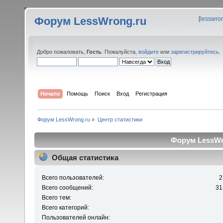
Форум LessWrong.ru
[
lesswro
Добро пожаловать,
Гость
. Пожалуйста,
войдите
или
зарегистрируйтесь
.
Начало
Помощь
Поиск
Вход
Регистрация
Форум LessWrong.ru
»
Центр статистики
Форум LessWro
Общая статистика
Всего пользователей:
2
Всего сообщений:
31
Всего тем:
Всего категорий:
Пользователей онлайн: