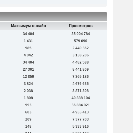
Максимум онлайн
Просмотров
34 404
35 004 784
1 431
579 690
985
2 449 362
4 042
3 138 206
34 404
4 482 588
27 301
8 441 809
12 859
7 365 186
3 824
4 676 635
2 038
3 871 308
1 808
40 838 104
993
36 884 021
603
4 933 413
209
7 377 703
148
5 333 916