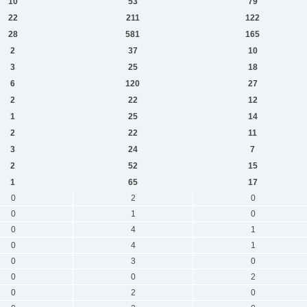
10
53
79
22
211
122
28
581
165
2
37
10
3
25
18
6
120
27
2
22
12
1
25
14
2
22
11
3
24
7
2
52
15
1
65
17
0
2
0
0
1
0
0
4
1
0
4
1
0
3
0
0
0
2
0
2
0