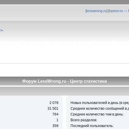
[
lesswrong.ru
] [
hpmor.ru —
сь
.
Форум LessWrong.ru - Центр статистики
2 078
Новых пользователей в день (в сре
31 501
Среднее количество сообщений в д
764
Среднее количество тем в день:
1
Всего разделов:
359
Последний пользователь: