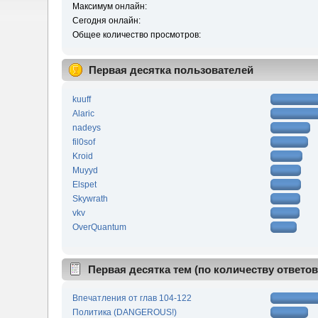
Максимум онлайн:
Сегодня онлайн:
Общее количество просмотров:
Первая десятка пользователей
kuuff
Alaric
nadeys
fil0sof
Kroid
Muyyd
Elspet
Skywrath
vkv
OverQuantum
Первая десятка тем (по количеству ответов
Впечатления от глав 104-122
Политика (DANGEROUS!)