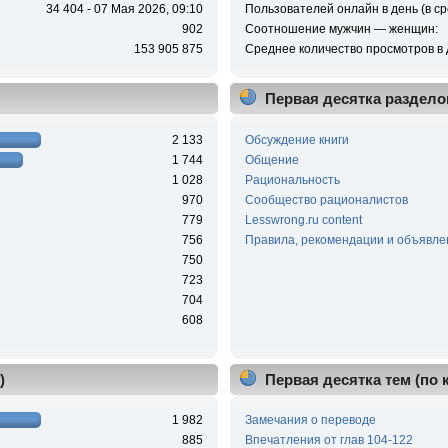
34 404 - 07 Мая 2026, 09:10
Пользователей онлайн в день (в ср
902
Соотношение мужчин — женщин:
153 905 875
Среднее количество просмотров в 
Первая десятка раздело
2 133
Обсуждение книги
1 744
Общение
1 028
Рациональность
970
Сообщество рационалистов
779
Lesswrong.ru content
756
Правила, рекомендации и объявле
750
723
704
608
)
Первая десятка тем (по
1 982
Замечания о переводе
885
Впечатления от глав 104-122