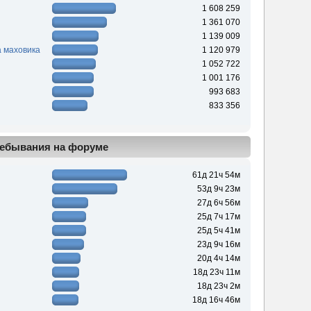
1 608 259
1 361 070
1 139 009
 маховика
1 120 979
1 052 722
1 001 176
993 683
833 356
ебывания на форуме
61д 21ч 54м
53д 9ч 23м
27д 6ч 56м
25д 7ч 17м
25д 5ч 41м
23д 9ч 16м
20д 4ч 14м
18д 23ч 11м
18д 23ч 2м
18д 16ч 46м