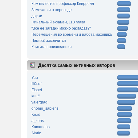
Кем является профессор Квиррелл
Замечания о переводе
дырки
Финальный экзамен, 113 глава
"Все её загадки можно разгадать"
Перемещения во времени и работа маховика
Чем всё закончится
Критика произведения
Десятка самых активных авторов
Yuu
fil0sof
Elspet
kuuff
valergrad
gnomo_sapiens
Kroid
a_konst
Komandos
Alaric