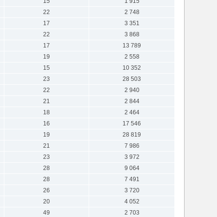
15
1 915
22
2 748
17
3 351
22
3 868
17
13 789
19
2 558
15
10 352
23
28 503
22
2 940
21
2 844
18
2 464
16
17 546
19
28 819
21
7 986
23
3 972
28
9 064
28
7 491
26
3 720
20
4 052
49
2 703