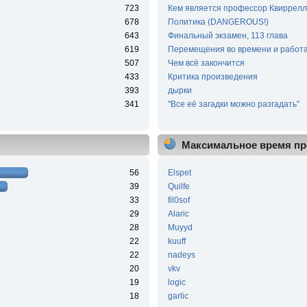
723
Кем является профессор Квиррелл
678
Политика (DANGEROUS!)
643
Финальный экзамен, 113 глава
619
Перемещения во времени и работа
507
Чем всё закончится
433
Критика произведения
393
дырки
341
"Все её загадки можно разгадать"
Максимальное время пр
56
Elspet
39
Quilfe
33
fil0sof
29
Alaric
28
Muyyd
22
kuuff
22
nadeys
20
vkv
19
logic
18
garlic