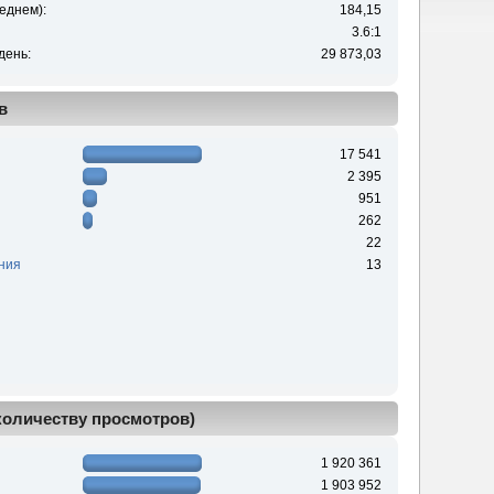
еднем):
184,15
3.6:1
день:
29 873,03
в
17 541
2 395
951
262
22
ния
13
 количеству просмотров)
1 920 361
1 903 952