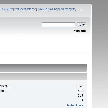
 ГП и МРМ
] [
Умнеем вместе
] [
мобильная версия форума
]
Новости:
днем):
0,46
ень:
6,70
0,17
8
RubenHarle