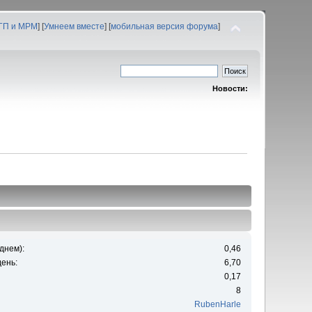
 ГП и МРМ
] [
Умнеем вместе
] [
мобильная версия форума
]
Новости:
днем):
0,46
ень:
6,70
0,17
8
RubenHarle