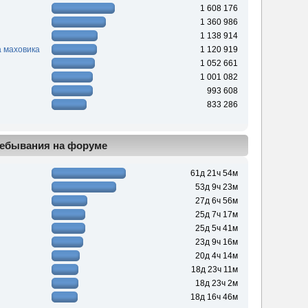
1 608 176
1 360 986
1 138 914
 маховика
1 120 919
1 052 661
1 001 082
993 608
833 286
ебывания на форуме
61д 21ч 54м
53д 9ч 23м
27д 6ч 56м
25д 7ч 17м
25д 5ч 41м
23д 9ч 16м
20д 4ч 14м
18д 23ч 11м
18д 23ч 2м
18д 16ч 46м