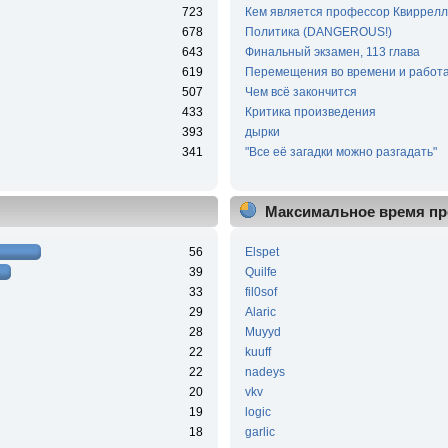
723
Кем является профессор Квиррелл
678
Политика (DANGEROUS!)
643
Финальный экзамен, 113 глава
619
Перемещения во времени и работа
507
Чем всё закончится
433
Критика произведения
393
дырки
341
"Все её загадки можно разгадать"
Максимальное время пр
56
Elspet
39
Quilfe
33
fil0sof
29
Alaric
28
Muyyd
22
kuuff
22
nadeys
20
vkv
19
logic
18
garlic