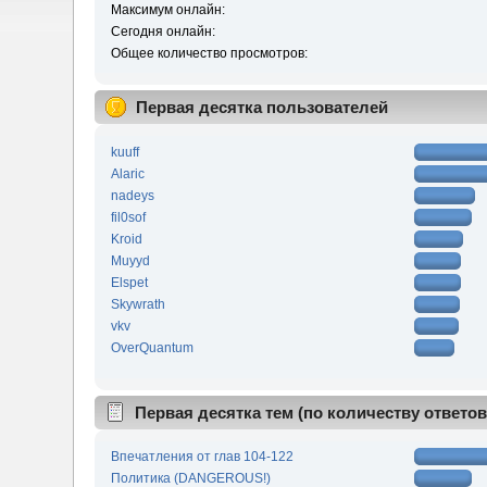
Максимум онлайн:
Сегодня онлайн:
Общее количество просмотров:
Первая десятка пользователей
kuuff
Alaric
nadeys
fil0sof
Kroid
Muyyd
Elspet
Skywrath
vkv
OverQuantum
Первая десятка тем (по количеству ответов
Впечатления от глав 104-122
Политика (DANGEROUS!)