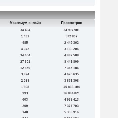
Максимум онлайн
Просмотров
34 404
34 997 901
1 431
572 807
985
2 449 362
4 042
3 138 206
34 404
4 482 588
27 301
8 441 809
12 859
7 365 186
3 824
4 676 635
2 038
3 871 308
1 808
40 838 104
993
36 884 021
603
4 933 413
209
7 377 703
148
5 333 916