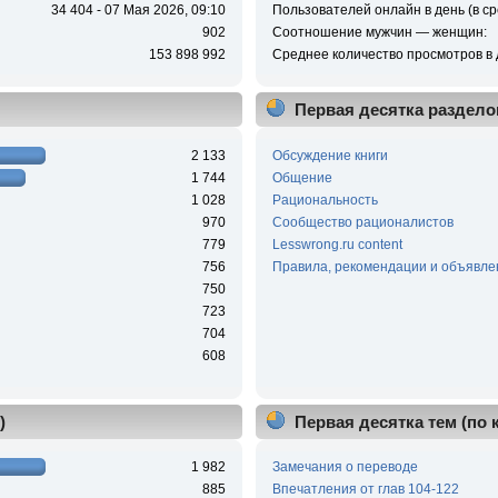
34 404 - 07 Мая 2026, 09:10
Пользователей онлайн в день (в ср
902
Соотношение мужчин — женщин:
153 898 992
Среднее количество просмотров в 
Первая десятка раздело
2 133
Обсуждение книги
1 744
Общение
1 028
Рациональность
970
Сообщество рационалистов
779
Lesswrong.ru content
756
Правила, рекомендации и объявле
750
723
704
608
)
Первая десятка тем (по
1 982
Замечания о переводе
885
Впечатления от глав 104-122