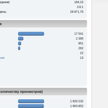
еднем):
184,15
3.6:1
день:
29 871,70
в
17 541
2 395
951
262
22
ния
13
 количеству просмотров)
1 920 232
1 903 852