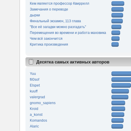
Кем является профессор Квиррелл
Замечания о переводе
дырки
Финальный экзамен, 113 глава
"Все её загадки можно разгадать"
Перемещения во времени и работа маховика
Чем всё закончится
Критика произведения
Десятка самых активных авторов
Yuu
fil0sof
Elspet
kuuff
valergrad
gnomo_sapiens
Kroid
a_konst
Komandos
Alaric