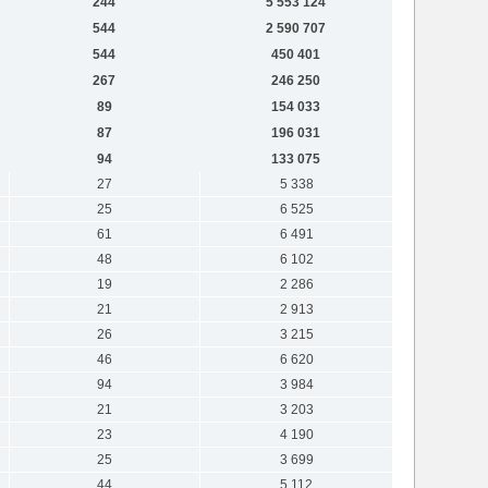
244
5 553 124
544
2 590 707
544
450 401
267
246 250
89
154 033
87
196 031
94
133 075
27
5 338
25
6 525
61
6 491
48
6 102
19
2 286
21
2 913
26
3 215
46
6 620
94
3 984
21
3 203
23
4 190
25
3 699
44
5 112