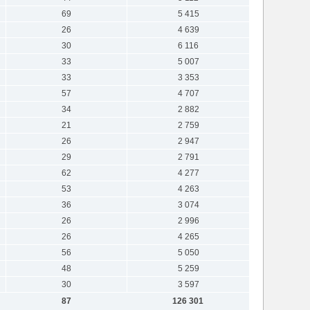
69
5 415
26
4 639
30
6 116
33
5 007
33
3 353
57
4 707
34
2 882
21
2 759
26
2 947
29
2 791
62
4 277
53
4 263
36
3 074
26
2 996
26
4 265
56
5 050
48
5 259
30
3 597
87
126 301