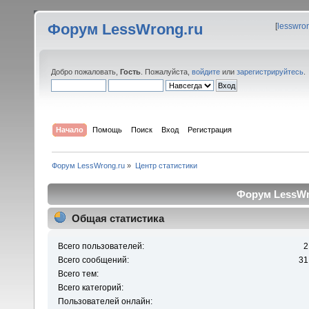
Форум LessWrong.ru
[
lesswro
Добро пожаловать,
Гость
. Пожалуйста,
войдите
или
зарегистрируйтесь
.
Начало
Помощь
Поиск
Вход
Регистрация
Форум LessWrong.ru
»
Центр статистики
Форум LessWro
Общая статистика
Всего пользователей:
2
Всего сообщений:
31
Всего тем:
Всего категорий:
Пользователей онлайн: