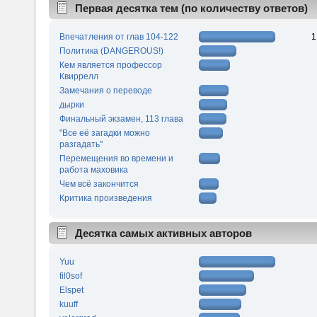
Первая десятка тем (по количеству ответов)
Впечатления от глав 104-122
1
Политика (DANGEROUS!)
Кем является профессор
Квиррелл
Замечания о переводе
дырки
Финальный экзамен, 113 глава
"Все её загадки можно
разгадать"
Перемещения во времени и
работа маховика
Чем всё закончится
Критика произведения
Десятка самых активных авторов
Yuu
fil0sof
Elspet
kuuff