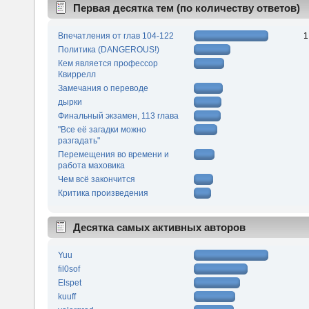
Первая десятка тем (по количеству ответов)
Впечатления от глав 104-122
1
Политика (DANGEROUS!)
Кем является профессор
Квиррелл
Замечания о переводе
дырки
Финальный экзамен, 113 глава
"Все её загадки можно
разгадать"
Перемещения во времени и
работа маховика
Чем всё закончится
Критика произведения
Десятка самых активных авторов
Yuu
fil0sof
Elspet
kuuff