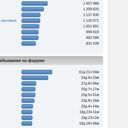
1 607 088
1 359 625
1 137 630
 маховика
1 120 071
1 051 801
999 819
992 596
832 439
ебывания на форуме
61д 21ч 54м
53д 9ч 23м
27д 6ч 56м
25д 7ч 17м
25д 5ч 41м
23д 9ч 16м
20д 4ч 14м
18д 23ч 11м
18д 23ч 2м
18д 16ч 46м