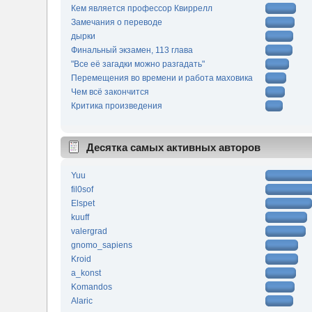
Кем является профессор Квиррелл
Замечания о переводе
дырки
Финальный экзамен, 113 глава
"Все её загадки можно разгадать"
Перемещения во времени и работа маховика
Чем всё закончится
Критика произведения
Десятка самых активных авторов
Yuu
fil0sof
Elspet
kuuff
valergrad
gnomo_sapiens
Kroid
a_konst
Komandos
Alaric