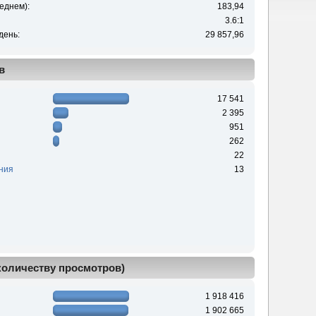
еднем):
183,94
3.6:1
день:
29 857,96
в
17 541
2 395
951
262
22
ния
13
 количеству просмотров)
1 918 416
1 902 665