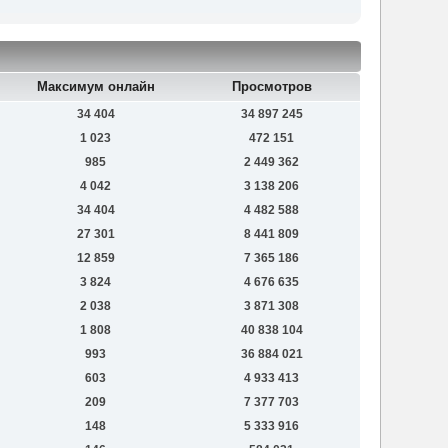
Максимум онлайн
Просмотров
34 404
34 897 245
1 023
472 151
985
2 449 362
4 042
3 138 206
34 404
4 482 588
27 301
8 441 809
12 859
7 365 186
3 824
4 676 635
2 038
3 871 308
1 808
40 838 104
993
36 884 021
603
4 933 413
209
7 377 703
148
5 333 916