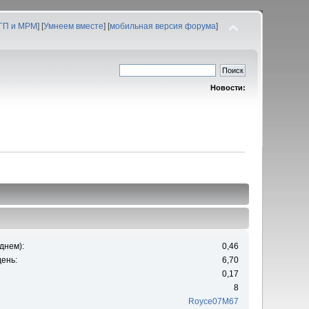
 ГП и МРМ
] [
Умнеем вместе
] [
мобильная версия форума
]
Новости:
днем):
0,46
ень:
6,70
0,17
8
Royce07M67