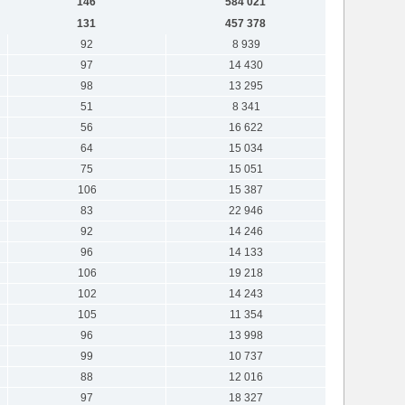
146
584 021
131
457 378
92
8 939
97
14 430
98
13 295
51
8 341
56
16 622
64
15 034
75
15 051
106
15 387
83
22 946
92
14 246
96
14 133
106
19 218
102
14 243
105
11 354
96
13 998
99
10 737
88
12 016
97
18 327