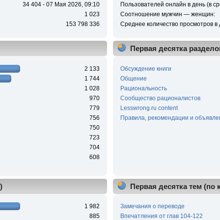
34 404 - 07 Мая 2026, 09:10
Пользователей онлайн в день (в ср
1 023
Соотношение мужчин — женщин:
153 798 336
Среднее количество просмотров в 
Первая десятка раздело
2 133
Обсуждение книги
1 744
Общение
1 028
Рациональность
970
Сообщество рационалистов
779
Lesswrong.ru content
756
Правила, рекомендации и объявле
750
723
704
608
)
Первая десятка тем (по
1 982
Замечания о переводе
885
Впечатления от глав 104-122