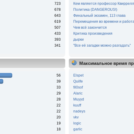
723
Кем является профессор Квиррелл
678
Политика (DANGEROUS!)
643
Финальный экзамен, 113 глава
619
Перемещения во времени и работа
507
Чем всё закончится
433
Критика произведения
393
дырки
341
"Все её загадки можно разгадать"
Максимальное время пр
56
Elspet
39
Quilfe
33
fil0sof
29
Alaric
28
Muyyd
22
kuuff
22
nadeys
20
vkv
19
logic
18
garlic