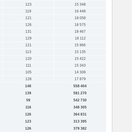
123
15 348
119
16 448
121
18 058
126
18 575
131
18 467
129
18 112
121
15 966
113
15 135
120
15 422
111
15 343
105
14 308
128
17 879
148
558 404
139
581 270
59
542 730
116
348 305
126
364 831
123
313 395
126
379 382