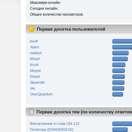
Максимум онлайн:
Сегодня онлайн:
Общее количество просмотров:
Первая десятка пользователей
kuuff
Alaric
nadeys
fil0sof
Kroid
Muyyd
Elspet
Skywrath
vkv
OverQuantum
Первая десятка тем (по количеству ответов
Впечатления от глав 104-122
Политика (DANGEROUS!)