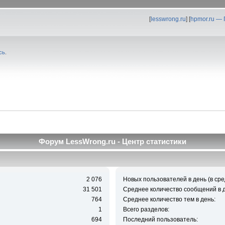
[
lesswrong.ru
] [
hpmor.ru —
сь
.
Форум LessWrong.ru - Центр статистики
2 076
Новых пользователей в день (в сре
31 501
Среднее количество сообщений в д
764
Среднее количество тем в день:
1
Всего разделов:
694
Последний пользователь: