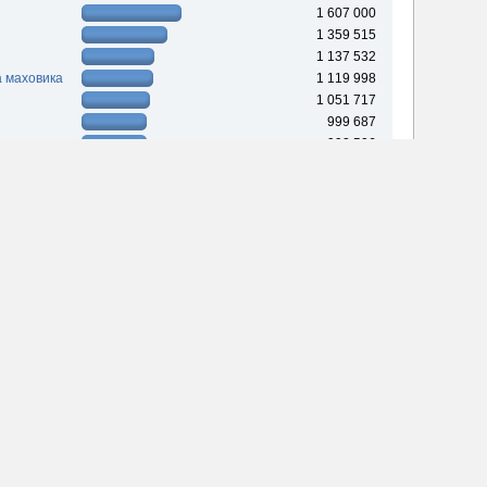
1 607 000
1 359 515
1 137 532
 маховика
1 119 998
1 051 717
999 687
992 506
832 357
ебывания на форуме
61д 21ч 54м
53д 9ч 23м
27д 6ч 56м
25д 7ч 17м
25д 5ч 41м
23д 9ч 16м
20д 4ч 14м
18д 23ч 11м
18д 23ч 2м
18д 16ч 46м