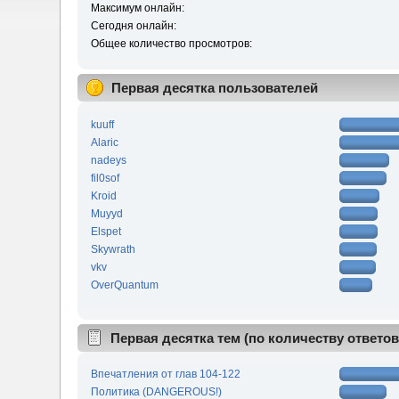
Максимум онлайн:
Сегодня онлайн:
Общее количество просмотров:
Первая десятка пользователей
kuuff
Alaric
nadeys
fil0sof
Kroid
Muyyd
Elspet
Skywrath
vkv
OverQuantum
Первая десятка тем (по количеству ответов
Впечатления от глав 104-122
Политика (DANGEROUS!)