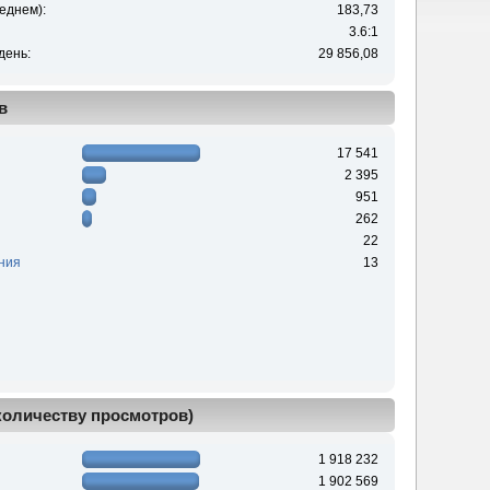
еднем):
183,73
3.6:1
день:
29 856,08
в
17 541
2 395
951
262
22
ния
13
 количеству просмотров)
1 918 232
1 902 569