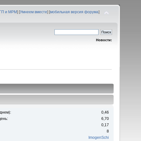
 ГП и МРМ
] [
Умнеем вместе
] [
мобильная версия форума
]
Новости:
днем):
0,46
ень:
6,70
0,17
8
ImogenSchi