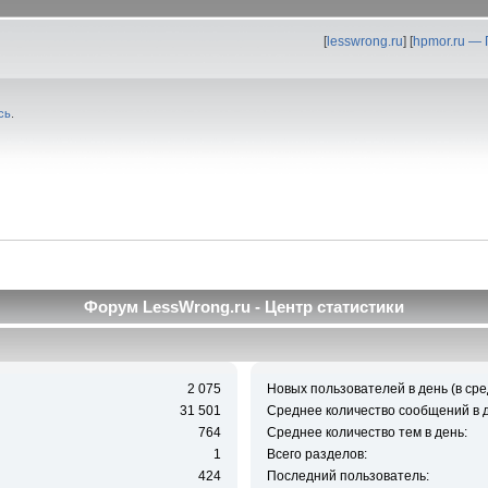
[
lesswrong.ru
] [
hpmor.ru —
сь
.
Форум LessWrong.ru - Центр статистики
2 075
Новых пользователей в день (в сре
31 501
Среднее количество сообщений в д
764
Среднее количество тем в день:
1
Всего разделов:
424
Последний пользователь: