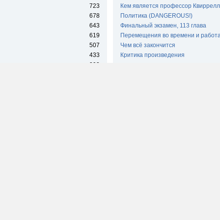
723
Кем является профессор Квиррелл
678
Политика (DANGEROUS!)
643
Финальный экзамен, 113 глава
619
Перемещения во времени и работа
507
Чем всё закончится
433
Критика произведения
393
дырки
341
"Все её загадки можно разгадать"
Максимальное время пр
56
Elspet
39
Quilfe
33
fil0sof
29
Alaric
28
Muyyd
22
kuuff
22
nadeys
20
vkv
19
logic
18
garlic