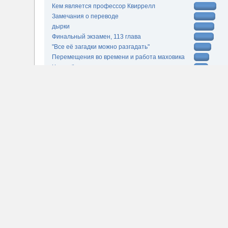
Кем является профессор Квиррелл
Замечания о переводе
дырки
Финальный экзамен, 113 глава
"Все её загадки можно разгадать"
Перемещения во времени и работа маховика
Чем всё закончится
Критика произведения
Десятка самых активных авторов
Yuu
fil0sof
Elspet
kuuff
valergrad
gnomo_sapiens
Kroid
a_konst
Komandos
Alaric