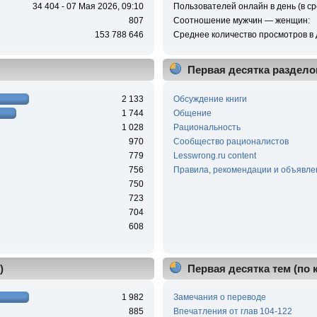
34 404 - 07 Мая 2026, 09:10
Пользователей онлайн в день (в ср
807
Соотношение мужчин — женщин:
153 788 646
Среднее количество просмотров в 
Первая десятка раздело
2 133
Обсуждение книги
1 744
Общение
1 028
Рациональность
970
Сообщество рационалистов
779
Lesswrong.ru content
756
Правила, рекомендации и объявле
750
723
704
608
)
Первая десятка тем (по
1 982
Замечания о переводе
885
Впечатления от глав 104-122