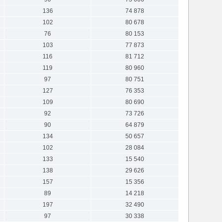
136
74 878
102
80 678
76
80 153
103
77 873
116
81 712
119
80 960
97
80 751
127
76 353
109
80 690
92
73 726
90
64 879
134
50 657
102
28 084
133
15 540
138
29 626
157
15 356
89
14 218
197
32 490
97
30 338