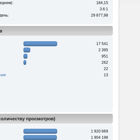
еднем):
184,15
3.6:1
день:
29 877,98
в
17 541
2 395
951
262
22
ния
13
 количеству просмотров)
1 920 669
1 904 198