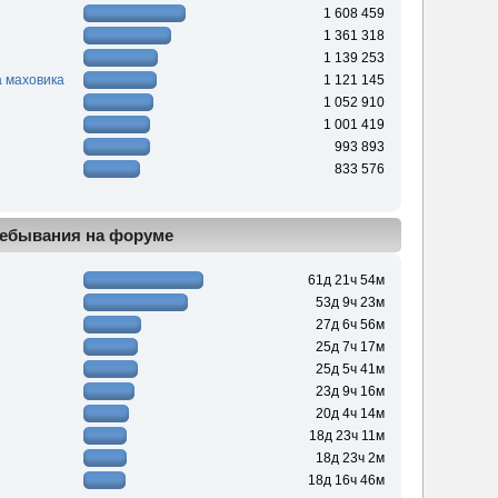
1 608 459
1 361 318
1 139 253
 маховика
1 121 145
1 052 910
1 001 419
993 893
833 576
ебывания на форуме
61д 21ч 54м
53д 9ч 23м
27д 6ч 56м
25д 7ч 17м
25д 5ч 41м
23д 9ч 16м
20д 4ч 14м
18д 23ч 11м
18д 23ч 2м
18д 16ч 46м