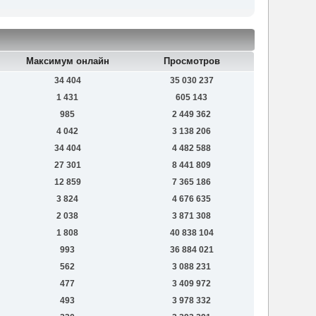
Максимум онлайн
Просмотров
34 404
35 030 237
1 431
605 143
985
2 449 362
4 042
3 138 206
34 404
4 482 588
27 301
8 441 809
12 859
7 365 186
3 824
4 676 635
2 038
3 871 308
1 808
40 838 104
993
36 884 021
562
3 088 231
477
3 409 972
493
3 978 332