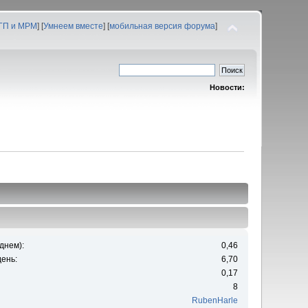
 ГП и МРМ
] [
Умнеем вместе
] [
мобильная версия форума
]
Новости:
днем):
0,46
ень:
6,70
0,17
8
RubenHarle