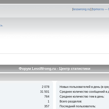
[
lesswrong.ru
] [
hpmor.ru —
сь
.
Форум LessWrong.ru - Центр статистики
2 078
Новых пользователей в день (в сре
31 501
Среднее количество сообщений в д
764
Среднее количество тем в день:
1
Всего разделов:
357
Последний пользователь: