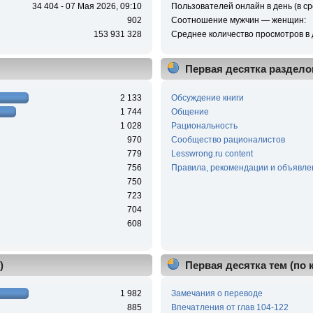
34 404 - 07 Мая 2026, 09:10
Пользователей онлайн в день (в ср
902
Соотношение мужчин — женщин:
153 931 328
Среднее количество просмотров в 
Первая десятка раздело
2 133
Обсуждение книги
1 744
Общение
1 028
Рациональность
970
Сообщество рационалистов
779
Lesswrong.ru content
756
Правила, рекомендации и объявле
750
723
704
608
)
Первая десятка тем (по
1 982
Замечания о переводе
885
Впечатления от глав 104-122