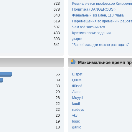
723
Кем является профессор Квиррелл
678
Политика (DANGEROUS!)
643
Финальный экзамен, 113 глава
619
Перемещения во времени и работа
507
Чем всё закончится
433
Критика произведения
393
дырки
341
"Все её загадки можно разгадать"
Максимальное время пр
56
Elspet
39
Quilfe
33
fil0sof
29
Alaric
28
Muyyd
22
kuuff
22
nadeys
20
vkv
19
logic
18
garlic