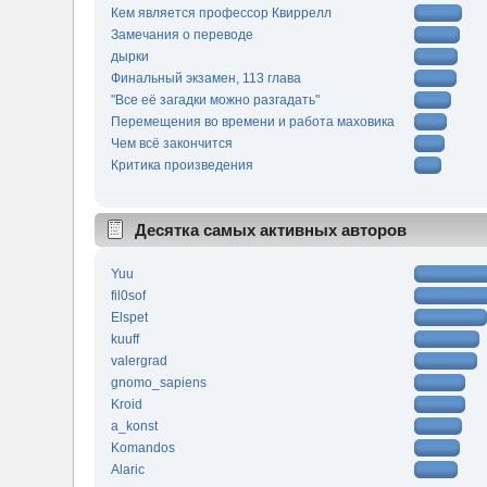
Кем является профессор Квиррелл
Замечания о переводе
дырки
Финальный экзамен, 113 глава
"Все её загадки можно разгадать"
Перемещения во времени и работа маховика
Чем всё закончится
Критика произведения
Десятка самых активных авторов
Yuu
fil0sof
Elspet
kuuff
valergrad
gnomo_sapiens
Kroid
a_konst
Komandos
Alaric