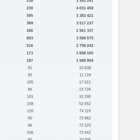
230
3 393 291
230
4 031 459
305
3 383 421
369
3 517 237
266
2 561 337
993
3 566 575
516
2 756 042
173
1 608 165
197
1 589 959
91
10 838
95
11 729
105
17 621
86
13 726
101
32 290
158
52 052
126
74 110
90
73 962
66
72 225
106
72 042
90
75 006