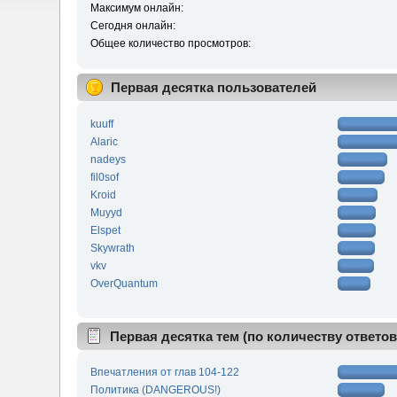
Максимум онлайн:
Сегодня онлайн:
Общее количество просмотров:
Первая десятка пользователей
kuuff
Alaric
nadeys
fil0sof
Kroid
Muyyd
Elspet
Skywrath
vkv
OverQuantum
Первая десятка тем (по количеству ответов
Впечатления от глав 104-122
Политика (DANGEROUS!)