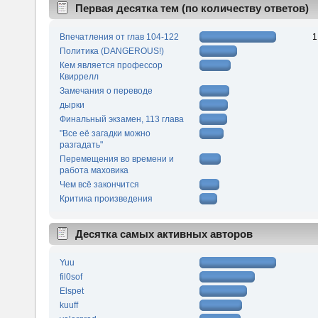
Первая десятка тем (по количеству ответов)
Впечатления от глав 104-122
1
Политика (DANGEROUS!)
Кем является профессор
Квиррелл
Замечания о переводе
дырки
Финальный экзамен, 113 глава
"Все её загадки можно
разгадать"
Перемещения во времени и
работа маховика
Чем всё закончится
Критика произведения
Десятка самых активных авторов
Yuu
fil0sof
Elspet
kuuff