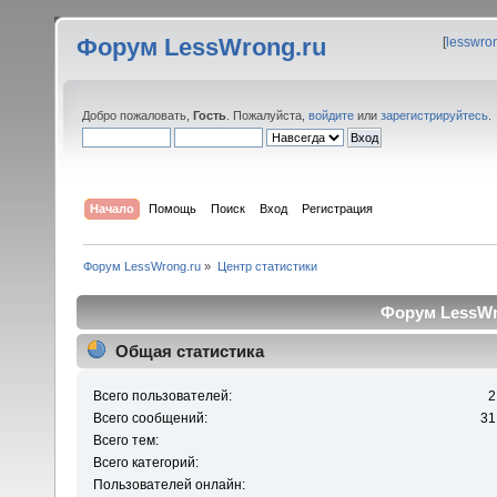
Форум LessWrong.ru
[
lesswro
Добро пожаловать,
Гость
. Пожалуйста,
войдите
или
зарегистрируйтесь
.
Начало
Помощь
Поиск
Вход
Регистрация
Форум LessWrong.ru
»
Центр статистики
Форум LessWro
Общая статистика
Всего пользователей:
2
Всего сообщений:
31
Всего тем:
Всего категорий:
Пользователей онлайн: