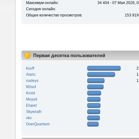
Максимум онлайн:
34 404 - 07 Мая 2026, 0
Сегодня онлайн:
Общее количество просмотров:
153 919
Первая десятка пользователей
kuuff
2
Alaric
1
nadeys
1
fil0sof
Kroid
Muyyd
Elspet
Skywrath
vkv
OverQuantum