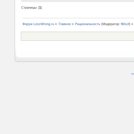
Страницы: [
1
]
Форум LessWrong.ru
»
Главное
»
Рациональность
(Модератор:
fil0sof
) »
SM