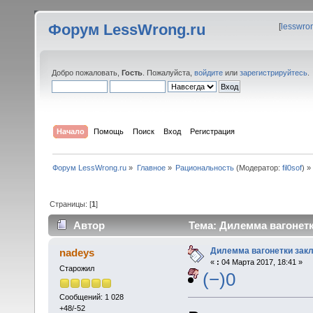
Форум LessWrong.ru
[
lesswro
Добро пожаловать,
Гость
. Пожалуйста,
войдите
или
зарегистрируйтесь
.
Начало
Помощь
Поиск
Вход
Регистрация
Форум LessWrong.ru
»
Главное
»
Рациональность
(Модератор:
fil0sof
) »
Страницы: [
1
]
Автор
Тема: Дилемма вагонетк
Дилемма вагонетки зак
nadeys
«
:
04 Марта 2017, 18:41 »
Старожил
(−)0
Сообщений: 1 028
+48/-52