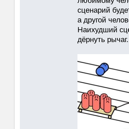
любимому чело
сценарий буде
а другой челов
Наихудший сце
дёрнуть рычаг.