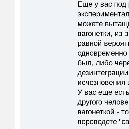
Еще у вас под
экспериментал
можете вытащи
вагонетки, из-
равной вероят
одновременно с
был, либо чер
дезинтеграции
исчезновения и
У вас еще ест
другого человек
вагонеткой - т
переведете "сво