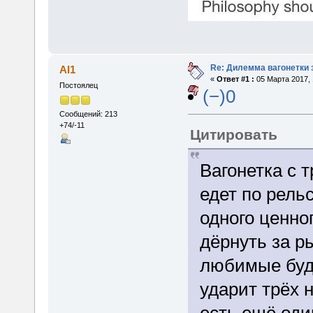
Re: Дилемма вагонетки
Al1
«
Ответ #1 :
05 Марта 2017, 
Постоялец
(−)0
Сообщений: 213
+74/-11
Цитировать
Вагонетка с 
едет по рель
одного ценно
дёрнуть за р
любимые буду
ударит трёх 