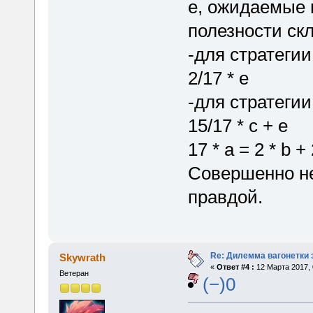
e, ожидаемые 
полезности ск
-для стратегии 
2/17 * e
-для стратегии 
15/17 * c + e
17 * a = 2 * b + 
Совершенно не
правдой.
Re: Дилемма вагонетки
Skywrath
«
Ответ #4 :
12 Марта 2017, 
Ветеран
(−)0