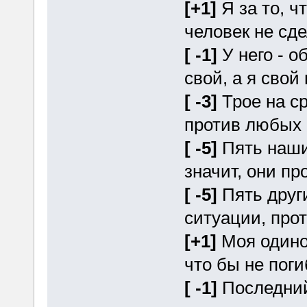
[+1]
Я за то, ч
человек не сде
[ -1]
У него - о
свой, а я свой
[ -3]
Трое на ср
против любых 
[ -5]
Пять наших
значит, они пр
[ -5]
Пять други
ситуации, прот
[+1]
Моя одино
что бы не поги
[ -1]
Последний 