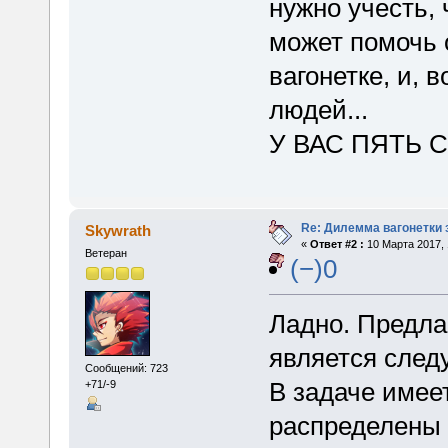
нужно учесть, 
может помочь 
вагонетке, и,
людей...
У ВАС ПЯТЬ 
Re: Дилемма вагонетки
Skywrath
«
Ответ #2 :
10 Марта 2017, 
Ветеран
(−)0
Ладно. Предла
является сле
Сообщений: 723
В задаче имее
+71/-9
распределены