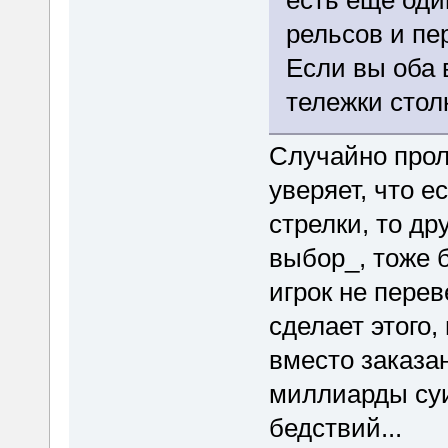
есть ещё оди
рельсов и пе
Если вы оба 
тележки стол
Случайно про
уверяет, что е
стрелки, то др
выбор_, тоже б
игрок не перев
сделает этого,
вместо заказа
миллиарды суи
бедствий...