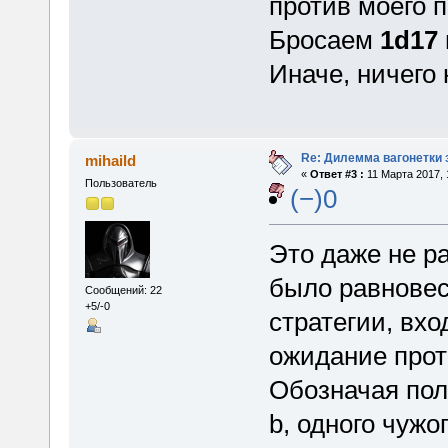
против моего 
Бросаем
1d17
Иначе, ничего 
Re: Дилемма вагонетки
mihaild
«
Ответ #3 :
11 Марта 2017, 
Пользователь
(−)0
Это даже не ра
было равновес
Сообщений: 22
+5/-0
стратегии, вхо
ожидание прот
Обозначая поле
b, одного чужог