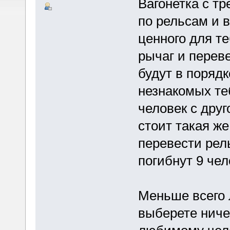
Вагонетка с т
по рельсам и 
ценного для т
рычаг и перев
будут в порядк
незнакомых те
человек с дру
стоит такая ж
перевести рель
погибнут 9 чел
Меньше всего 
выберете ниче