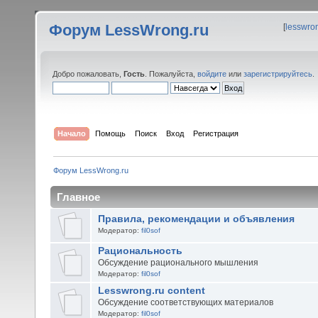
Форум LessWrong.ru
[
lesswro
Добро пожаловать,
Гость
. Пожалуйста,
войдите
или
зарегистрируйтесь
.
Начало
Помощь
Поиск
Вход
Регистрация
Форум LessWrong.ru
Главное
Правила, рекомендации и объявления
Модератор:
fil0sof
Рациональность
Обсуждение рационального мышления
Модератор:
fil0sof
Lesswrong.ru content
Обсуждение соответствующих материалов
Модератор:
fil0sof