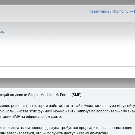
[
lesswrong.ru
] [
hpmor.ru —
сь
.
ющий на движке Simple Machines® Forum (SMF)!
ное решение, на котором работает этот сайт. Участники форума могут обс
о большинстве этих функций можно найти, кликнув по вопросительному знач
ентации SMF на официальном сайте.
я пользователям полного доступа требуется предварительная регистрация.
ны авторизоваться, чтобы получить доступ к своим аккаунтам.