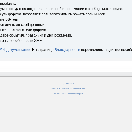
 профиль.
рументов для нахождения различной информации в сообщениях и темах.
 суть форума, позволяет пользователям выражать свои мысли.
ые BB-теги.
ься личными сообщениями.
я все пользователи форума.
ндаре события, праздники и дни рождения.
лярные особенности SMF.
Wiki-документации
. На странице
Благодарности
перечислены люди, поспособ
CC BY-SA 4.0
SMF 2.0.14
|
SMF © 2011
,
Simple Machines
XHTML
RSS
Мобильная версия