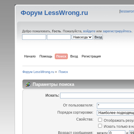
Форум LessWrong.ru
[
lesswro
Добро пожаловать,
Гость
. Пожалуйста,
войдите
или
зарегистрируйтесь
.
Начало
Помощь
Поиск
Вход
Регистрация
Форум LessWrong.ru
»
Поиск
Параметры поиска
Искать:
От пользователя:
Порядок сортировки:
Свойства:
Отображать резу
Искать только в 
Возраст сообщения:
между
и