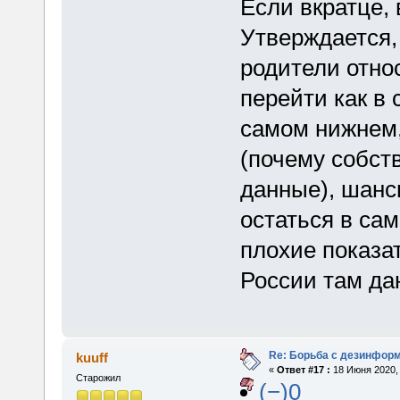
Если вкратце, 
Утверждается,
родители отно
перейти как в 
самом нижнем,
(почему собст
данные), шанс
остаться в сам
плохие показа
России там дан
Re: Борьба с дезинфор
kuuff
«
Ответ #17 :
18 Июня 2020, 
Старожил
(−)0