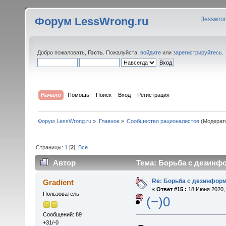
Форум LessWrong.ru
[
lesswro
Добро пожаловать,
Гость
. Пожалуйста,
войдите
или
зарегистрируйтесь
.
Начало
Помощь
Поиск
Вход
Регистрация
Форум LessWrong.ru
»
Главное
»
Сообщество рационалистов
(Модерат
Страницы:
1
[
2
]
Все
Автор
Тема: Борьба с дезинфо
Re: Борьба с дезинфор
Gradient
«
Ответ #15 :
18 Июня 2020, 
Пользователь
(−)0
Сообщений: 89
+31/-0