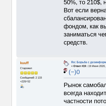
50%, то 210$, 
Вот если верна
сбалансирован
фондом, как в
заниматься че
средств.
Re: Борьба с дезинфор
kuuff
«
Ответ #19 :
19 Июня 2020, 
Старожил
(−)0
Сообщений: 2 133
+220/-52
Рынок самобала
всегда находит
частности пото