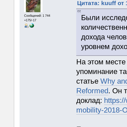
Цитата: kuuff от
Были исследо
Сообщений: 1 744
+175/-17
количественн
дохода челов
уровнем дохо
На этом месте 
упоминание та
статье
Why and
Reformed
. Он 
доклад:
https:/
mobility-2018-