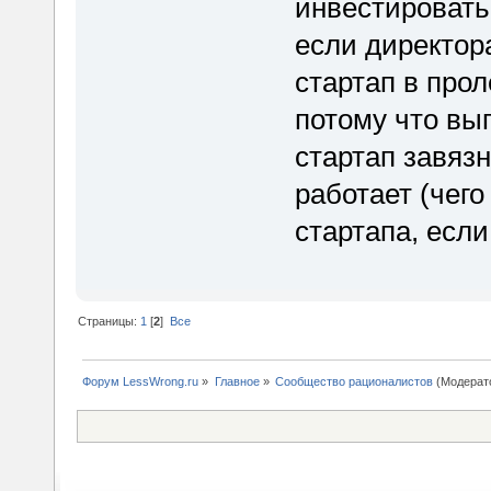
инвестировать 
если директора
стартап в прол
потому что вы
стартап завязн
работает (чего
стартапа, есл
Страницы:
1
[
2
]
Все
Форум LessWrong.ru
»
Главное
»
Сообщество рационалистов
(Модерат