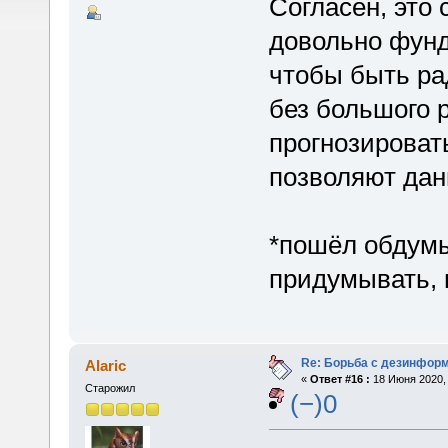
Согласен, это 
довольно фунд
чтобы быть ра
без большого р
прогнозироват
позволяют дан
*пошёл обдумы
придумывать, 
Re: Борьба с дезинфор
Alaric
«
Ответ #16 :
18 Июня 2020, 
Старожил
(−)0