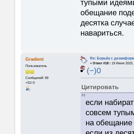
тупыми идеями
обещание поде
десятка случа
навариться.
Re: Борьба с дезинфор
Gradient
«
Ответ #18 :
19 Июня 2020, 
Пользователь
(−)0
Сообщений: 89
+31/-0
Цитировать
если набират
совсем тупым
на обещание 
если из деся