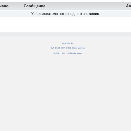
чано
Сообщение
Ав
У пользователя нет ни одного вложения.
CC BY-SA 4.0
SMF 2.0.14
|
SMF © 2011
,
Simple Machines
XHTML
RSS
Мобильная версия