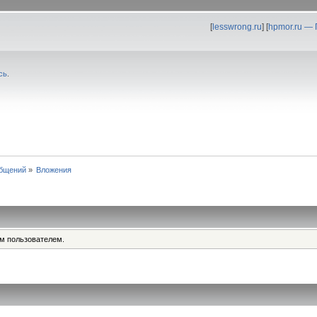
[
lesswrong.ru
] [
hpmor.ru —
сь
.
общений
»
Вложения
им пользователем.