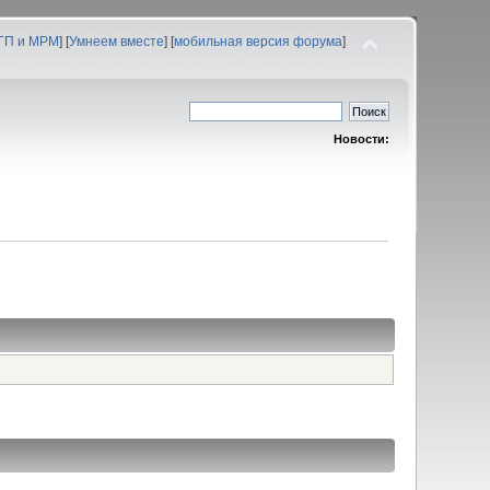
 ГП и МРМ
] [
Умнеем вместе
] [
мобильная версия форума
]
Новости: