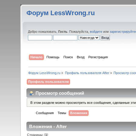
Форум LessWrong.ru
Добро пожаловать,
Гость
. Пожалуйста,
войдите
или
зарегистрируйте
Начало
Помощь
Поиск
Вход
Регистрация
Форум LessWrong.ru
»
Профиль пользователя After
»
Просмотр со
Профиль пользователя
Просмотр сообщений
В этом разделе можно просмотреть все сообщения, сделанные эт
Сообщения
Темы
Вложения
Вложения - After
Страницы: [
1
]