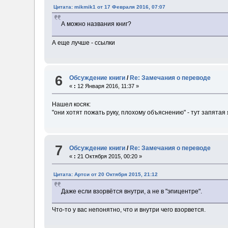
Цитата: mikmik1 от 17 Февраля 2016, 07:07
А можно названия книг?
А еще лучше - ссылки
6
Обсуждение книги
/
Re: Замечания о переводе
«
:
12 Января 2016, 11:37 »
Нашел косяк:
"они хотят пожать руку, плохому объяснению" - тут запятая 
7
Обсуждение книги
/
Re: Замечания о переводе
«
:
21 Октября 2015, 00:20 »
Цитата: Артси от 20 Октября 2015, 21:12
Даже если взорвётся внутри, а не в "эпицентре".
Что-то у вас непонятно, что и внутри чего взорвется.