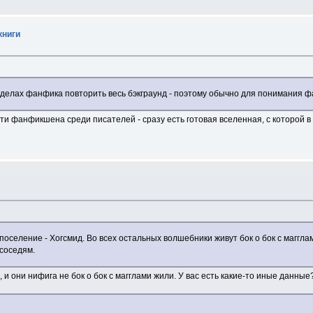
книги
елах фанфика повторить весь бэкграунд - поэтому обычно для понимания фа
ти фанфикшена среди писателей - сразу есть готовая вселенная, с которой 
оселение - Хогсмид. Во всех остальных волшебники живут бок о бок с магглам
соседям.
и они нифига не бок о бок с магглами жили. У вас есть какие-то иные данные