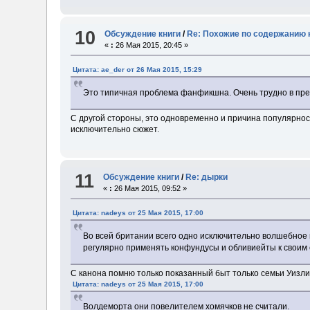
10
Обсуждение книги
/
Re: Похожие по содержанию 
«
:
26 Мая 2015, 20:45 »
Цитата: ae_der от 26 Мая 2015, 15:29
Это типичная проблема фанфикшна. Очень трудно в пред
С другой стороны, это одновременно и причина популярнос
исключительно сюжет.
11
Обсуждение книги
/
Re: дырки
«
:
26 Мая 2015, 09:52 »
Цитата: nadeys от 25 Мая 2015, 17:00
Во всей британии всего одно исключительно волшебное п
регулярно применять конфундусы и обливиейты к своим 
С канона помню только показанный быт только семьи Уизли, 
Цитата: nadeys от 25 Мая 2015, 17:00
Волдеморта они повелителем хомячков не считали.