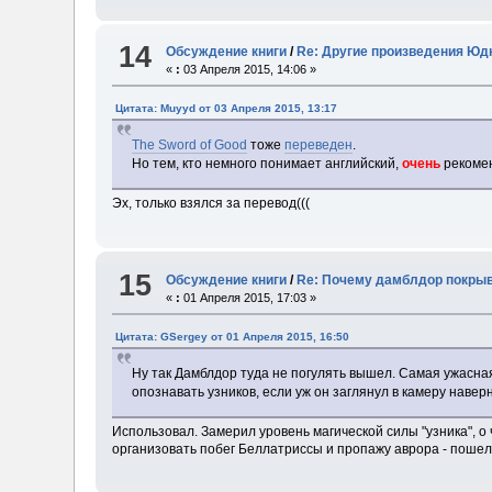
14
Обсуждение книги
/
Re: Другие произведения Юд
«
:
03 Апреля 2015, 14:06 »
Цитата: Muyyd от 03 Апреля 2015, 13:17
The Sword of Good
тоже
переведен
.
Но тем, кто немного понимает английский,
очень
рекоме
Эх, только взялся за перевод(((
15
Обсуждение книги
/
Re: Почему дамблдор покрыв
«
:
01 Апреля 2015, 17:03 »
Цитата: GSergey от 01 Апреля 2015, 16:50
Ну так Дамблдор туда не погулять вышел. Самая ужасна
опознавать узников, если уж он заглянул в камеру наве
Использовал. Замерил уровень магической силы "узника", о ч
организовать побег Беллатриссы и пропажу аврора - пошел