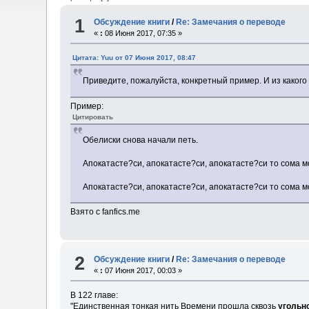
1
Обсуждение книги
/
Re: Замечания о переводе
«
:
08 Июня 2017, 07:35 »
Цитата: Yuu от 07 Июня 2017, 08:47
Приведите, пожалуйста, конкретный пример. И из какого
Пример:
Цитировать
Обелиски снова начали петь.
Апокатасте?си, апокатасте?си, апокатасте?си то сома м
Апокатасте?си, апокатасте?си, апокатасте?си то сома м
Взято с fanfics.me
2
Обсуждение книги
/
Re: Замечания о переводе
«
:
07 Июня 2017, 00:03 »
В 122 главе:
"Единственная тонкая нить Времени прошла сквозь
угольн