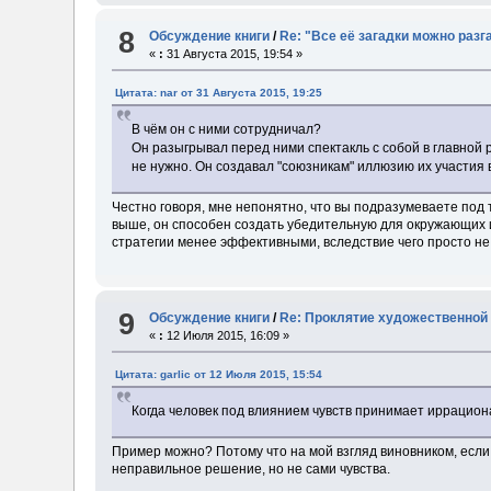
8
Обсуждение книги
/
Re: "Все её загадки можно разг
«
:
31 Августа 2015, 19:54 »
Цитата: nar от 31 Августа 2015, 19:25
В чём он с ними сотрудничал?
Он разыгрывал перед ними спектакль с собой в главной р
не нужно. Он создавал "союзникам" иллюзию их участия в
Честно говоря, мне непонятно, что вы подразумеваете под 
выше, он способен создать убедительную для окружающих им
стратегии менее эффективными, вследствие чего просто не
9
Обсуждение книги
/
Re: Проклятие художественной
«
:
12 Июля 2015, 16:09 »
Цитата: garlic от 12 Июля 2015, 15:54
Когда человек под влиянием чувств принимает иррацион
Пример можно? Потому что на мой взгляд виновником, если
неправильное решение, но не сами чувства.