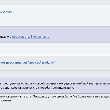
ковского
ндую его
прослушать
.
Вторая часть.
ает преступления Гарри в Азкабане?
я преступница исчезла из своей камеры и могущественнейший маг примчался 
рно использовал магические способы идентификации.
ем говорится в тексте. Поскольку у того силы было "не более чем у первокурс
 дальше.