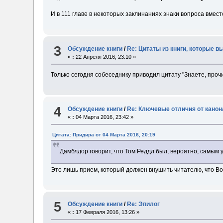
И в 111 главе в некоторых заклинаниях знаки вопроса вмес
3
Обсуждение книги
/
Re: Цитаты из книги, которые в
«
:
22 Апреля 2016, 23:10 »
Только сегодня собеседнику приводил цитату "Знаете, проч
4
Обсуждение книги
/
Re: Ключевые отличия от канон
«
:
04 Марта 2016, 23:42 »
Цитата: Придира от 04 Марта 2016, 20:19
Дамблдор говорит, что Том Реддл был, вероятно, самым 
Это лишь прием, который должен внушить читателю, что Вол
5
Обсуждение книги
/
Re: Эпилог
«
:
17 Февраля 2016, 13:26 »