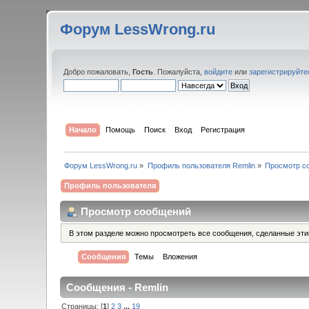
Форум LessWrong.ru
Добро пожаловать,
Гость
. Пожалуйста,
войдите
или
зарегистрируйте
Начало
Помощь
Поиск
Вход
Регистрация
Форум LessWrong.ru
»
Профиль пользователя Remlin
»
Просмотр с
Профиль пользователя
Просмотр сообщений
В этом разделе можно просмотреть все сообщения, сделанные эт
Сообщения
Темы
Вложения
Сообщения - Remlin
Страницы: [
1
]
2
3
...
19