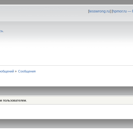
[
lesswrong.ru
] [
hpmor.ru —
сь
.
ообщений
»
Сообщения
им пользователем.