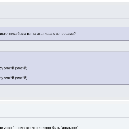
 источника была взята эта глава с вопросами?
оу эмо?й (эмо?й).
оу эмо?й (эмо?й).
ое
ушко." - полагаю, что должно быть "игольное"