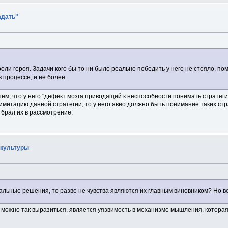
адать"
оли героя. Задачи кого бы то ни было реально победить у него не стояло, по
 процессе, и не более.
тем, что у него "дефект мозга приводящий к неспособности понимать стратег
итацию данной стратегии, то у него явно должно быть понимание таких страт
 брал их в рассмотрение.
 культуры
альные решения, то разве не чувства являются их главным виновником? Но ве
 можно так выразиться, является уязвимость в механизме мышления, которая