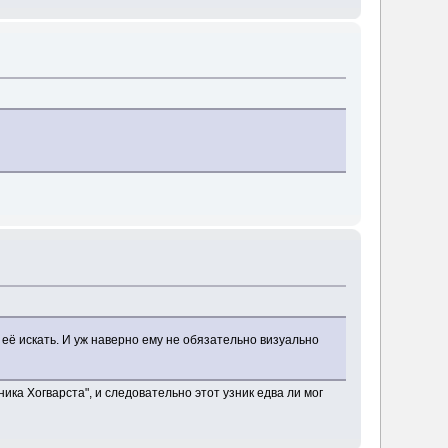
её искать. И уж наверно ему не обязательно визуально
ника Хогварста", и следовательно этот узник едва ли мог