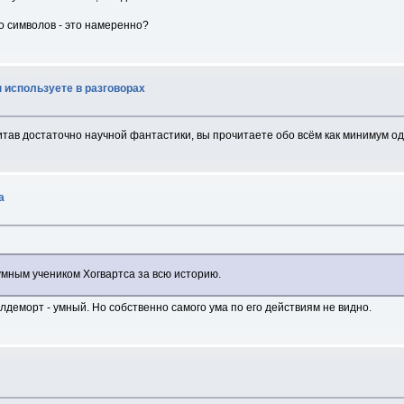
то символов - это намеренно?
ы используете в разговорах
итав достаточно научной фантастики, вы прочитаете обо всём как минимум од
а
умным учеником Хогвартса за всю историю.
деморт - умный. Но собственно самого ума по его действиям не видно.