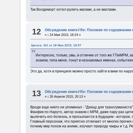
Так Волдеморт хотел рулить магами, а не маглами.
12
Обсуждение книги
/
Re: Похожие по содержанию 
«
:
24 Мая 2015, 18:24 »
Цитата: Al1 от 18 Мая 2015, 18:57
Интересно, только, увы, в отличие от того же ГПиМРМ, а
знаком, типа меня, тонут в незнакомых именах, событиях
Это да, хотя в принципе можно просто зайти в вики по нару
13
Обсуждение книги
/
Re: Похожие по содержанию 
«
:
26 Апреля 2015, 20:13 »
Вроде еще никто не упоминал - "Дзюцу для трансгуманиста
Фанфик по Наруто, автор знаком с МРМ, даже пару раз цити
вылечить его болезнь, и просыпается в будущем - которое,
Главный персонаж, что приятно отличает от многих прочих 
почему мир похож на аниме, изучает природу чакры и т.д. Р