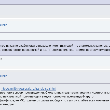
книги
втор никак не озаботился ознакомлением читателей, не знакомых с каноном, 
, способностях персонажей и т.д. ГГ вообще смотрел аниме, поэтому ему ника
то.
книги
"
http://samlib.ru/s/seraja_z/transjutsu.shtml
рует его в своем произведении. Сюжет: писатель-трансгуманист ложится в кри
 по неизвестной причине один в один повторяет вселенную Наруто.
фанфиков, не МС, причем от слова вообще - по сути он слабее всех ключевых 
екомендую.