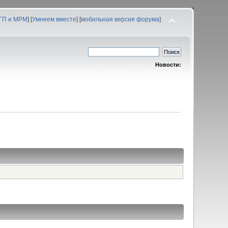
 ГП и МРМ
] [
Умнеем вместе
] [
мобильная версия форума
]
Новости: