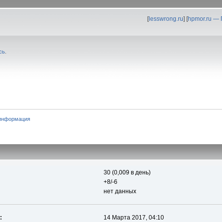
[
lesswrong.ru
] [
hpmor.ru —
сь
.
информация
30 (0,009 в день)
+8/-6
нет данных
:
14 Марта 2017, 04:10