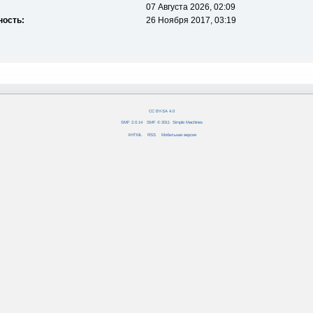
07 Августа 2026, 02:09
ность:
26 Ноября 2017, 03:19
CC BY-SA 4.0
SMF 2.0.14
|
SMF © 2011
,
Simple Machines
XHTML
RSS
Мобильная версия