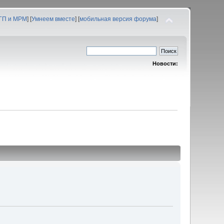
 ГП и МРМ
] [
Умнеем вместе
] [
мобильная версия форума
]
Новости: