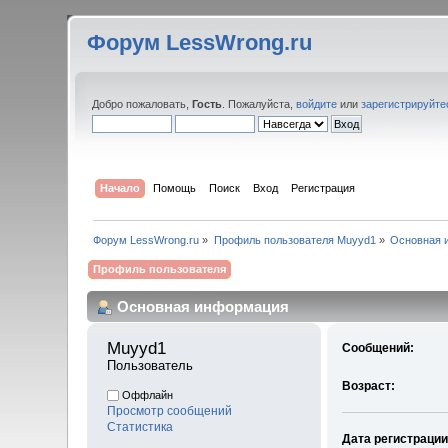
Форум LessWrong.ru
Добро пожаловать,
Гость
. Пожалуйста,
войдите
или
зарегистрируйте
Начало
Помощь
Поиск
Вход
Регистрация
Форум LessWrong.ru
»
Профиль пользователя Muyyd1
»
Основная 
Профиль пользователя
Основная информация
Muyyd1 
Сообщений:
Пользователь
Возраст:
Оффлайн
Просмотр сообщений
Статистика
Дата регистрации