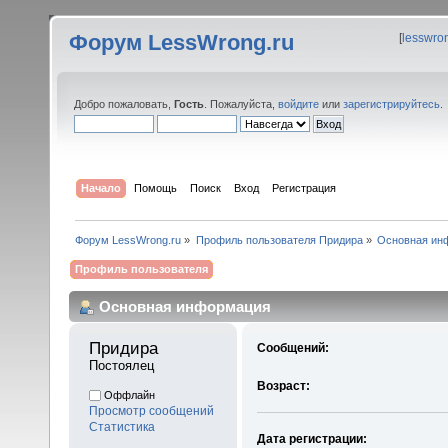
Форум LessWrong.ru
[
lesswro
Добро пожаловать,
Гость
. Пожалуйста,
войдите
или
зарегистрируйтесь
.
Начало
Помощь
Поиск
Вход
Регистрация
Форум LessWrong.ru
»
Профиль пользователя Придира
»
Основная ин
Профиль пользователя
Основная информация
Придира 
Сообщений:
Постоялец
Возраст:
Оффлайн
Просмотр сообщений
Статистика
Дата регистрации: