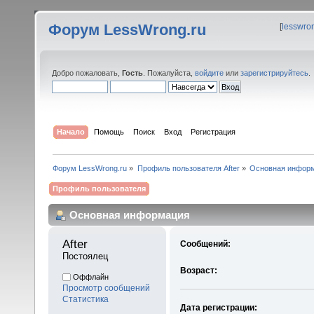
Форум LessWrong.ru
[
lesswro
Добро пожаловать,
Гость
. Пожалуйста,
войдите
или
зарегистрируйтесь
.
Начало
Помощь
Поиск
Вход
Регистрация
Форум LessWrong.ru
»
Профиль пользователя After
»
Основная инфор
Профиль пользователя
Основная информация
After 
Сообщений:
Постоялец
Возраст:
Оффлайн
Просмотр сообщений
Статистика
Дата регистрации: