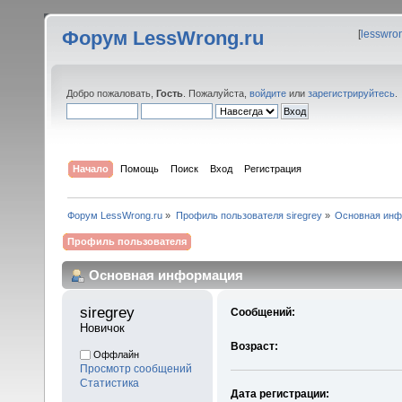
Форум LessWrong.ru
[
lesswro
Добро пожаловать,
Гость
. Пожалуйста,
войдите
или
зарегистрируйтесь
.
Начало
Помощь
Поиск
Вход
Регистрация
Форум LessWrong.ru
»
Профиль пользователя siregrey
»
Основная ин
Профиль пользователя
Основная информация
siregrey 
Сообщений:
Новичок
Возраст:
Оффлайн
Просмотр сообщений
Статистика
Дата регистрации: