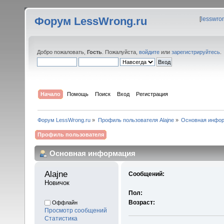
Форум LessWrong.ru
[
lesswro
Добро пожаловать,
Гость
. Пожалуйста,
войдите
или
зарегистрируйтесь
.
Начало
Помощь
Поиск
Вход
Регистрация
Форум LessWrong.ru
»
Профиль пользователя Alajne
»
Основная инфо
Профиль пользователя
Основная информация
Alajne 
Сообщений:
Новичок
Пол:
Возраст:
Оффлайн
Просмотр сообщений
Статистика