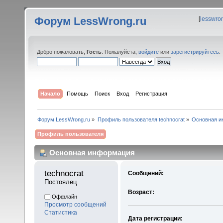
Форум LessWrong.ru
[
lesswro
Добро пожаловать,
Гость
. Пожалуйста,
войдите
или
зарегистрируйтесь
.
Начало
Помощь
Поиск
Вход
Регистрация
Форум LessWrong.ru
»
Профиль пользователя technocrat
»
Основная и
Профиль пользователя
Основная информация
technocrat 
Сообщений:
Постоялец
Возраст:
Оффлайн
Просмотр сообщений
Статистика
Дата регистрации: