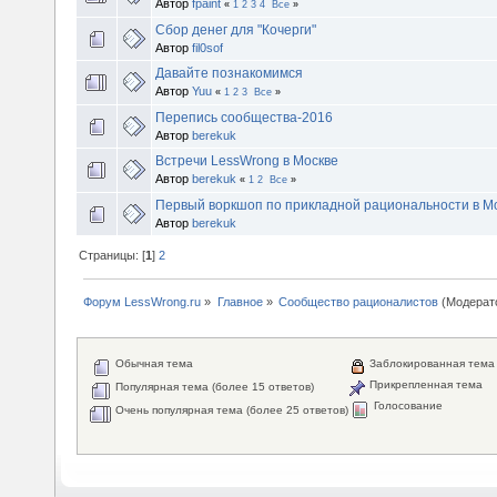
Автор
fpaint
«
1
2
3
4
Все
»
Сбор денег для "Кочерги"
Автор
fil0sof
Давайте познакомимся
Автор
Yuu
«
1
2
3
Все
»
Перепись сообщества-2016
Автор
berekuk
Встречи LessWrong в Москве
Автор
berekuk
«
1
2
Все
»
Первый воркшоп по прикладной рациональности в Мо
Автор
berekuk
Страницы: [
1
]
2
Форум LessWrong.ru
»
Главное
»
Сообщество рационалистов
(Модерат
Обычная тема
Заблокированная тема
Прикрепленная тема
Популярная тема (более 15 ответов)
Голосование
Очень популярная тема (более 25 ответов)