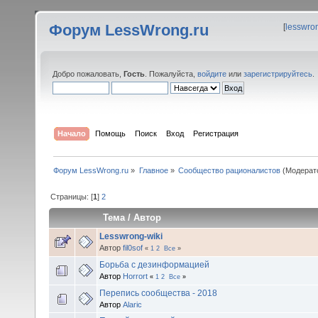
Форум LessWrong.ru
[
lesswro
Добро пожаловать,
Гость
. Пожалуйста,
войдите
или
зарегистрируйтесь
.
Начало
Помощь
Поиск
Вход
Регистрация
Форум LessWrong.ru
»
Главное
»
Сообщество рационалистов
(Модерат
Страницы: [
1
]
2
Тема
/
Автор
Lesswrong-wiki
Автор
fil0sof
«
1
2
Все
»
Борьба с дезинформацией
Автор
Horrort
«
1
2
Все
»
Перепись сообщества - 2018
Автор
Alaric