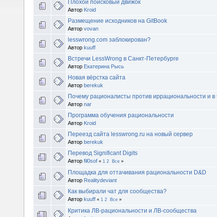
Плохой поисковый движок
Автор
Kroid
Размещение исходников на GitBook
Автор
vovan
lesswrong.com заблокирован?
Автор
kuuff
Встречи LessWrong в Санкт-Петербурге
Автор
Екатерина Рысь
Новая вёрстка сайта
Автор
berekuk
Почему рационалисты против иррациональности и в 
Автор
nar
Программа обучения рациональности
Автор
Kroid
Переезд сайта lesswrong.ru на новый сервер
Автор
berekuk
Перевод Significant Digits
Автор
fil0sof
«
1
2
Все
»
Площадка для оттачивания рациональности D&D
Автор
Realitydeviant
Как выбирали чат для сообщества?
Автор
kuuff
«
1
2
Все
»
Критика ЛВ-рациональности и ЛВ-сообщества