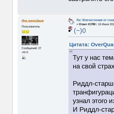
Re: Впечатления от глав
the.eenclave
«
Ответ #1789 :
16 Июня 2015
Пользователь
(−)0
Цитата: OverQua
Сообщений: 27
+0/-0
Тут у нас те
на свой страх
Риддл-старши
транфигураци
узнал этого 
И Риддл-ста