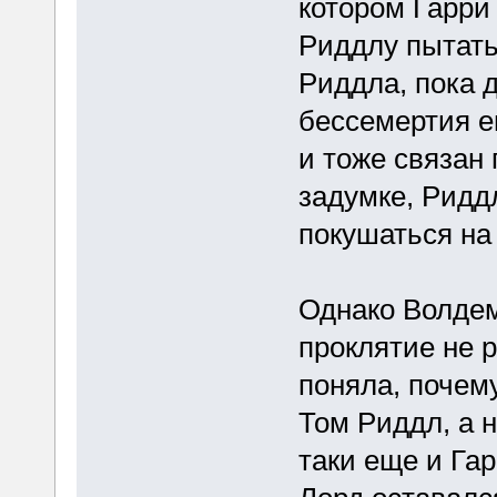
котором Гарри 
Риддлу пытать
Риддла, пока 
бессемертия ег
и тоже связан 
задумке, Ридд
покушаться на 
Однако Волдем
проклятие не 
поняла, почему
Том Риддл, а н
таки еще и Га