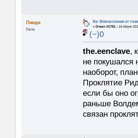
Re: Впечатления от глав
Панда
«
Ответ #1791 :
16 Июня 2015
Гость
(−)0
the.eenclave
, 
не покушался 
наоборот, пла
Проклятие Рид
если бы оно о
раньше Волдем
связан прокля