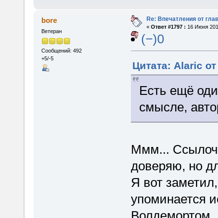
Re: Впечатления от глав
bore
«
Ответ #1797 :
16 Июня 2015
Ветеран
(−)0
Сообщений: 492
+5/-5
Цитата: Alaric о
Есть ещё оди
смысле, авт
Ммм... Ссылочк
доверяю, но д
Я вот заметил,
упоминается и
Волдемортом..