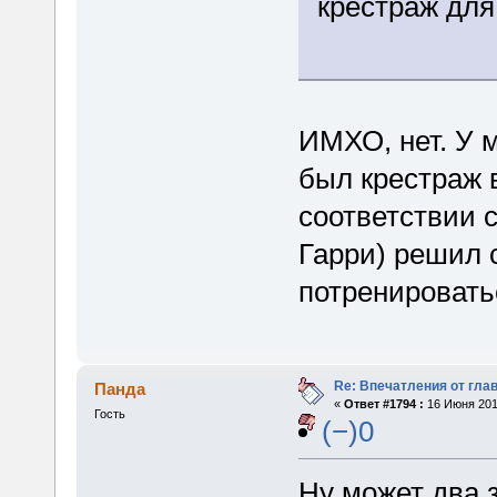
крестраж для
ИМХО, нет. У м
был крестраж 
соответствии 
Гарри) решил с
потренировать
Re: Впечатления от глав
Панда
«
Ответ #1794 :
16 Июня 2015
Гость
(−)0
Ну может два 