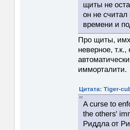
щиты не оста
он не счита
времени и по
Про щиты, имх
неверное, т.к.
автоматическ
имморталити.
Цитата: Tiger-cu
A curse to enf
the others' im
Риддла от Р