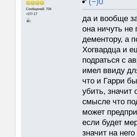
(−)0
Сообщений: 704
+27/-17
да и вообще з
она ничуть не
дементору, а 
Хогвардца и е
подраться с ав
имел ввиду дл
что и Гарри б
убить, значит 
смысле что п
может предпри
если будет мер
значит на нег