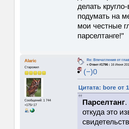
делать кругло
подумать на м
мои честные гл
парселтанге!"
Re: Впечатления от глав
Alaric
«
Ответ #1796 :
16 Июня 2015
Старожил
(−)0
Цитата: bore от 
Парселтанг
.
Сообщений: 1 744
+175/-17
откуда это и
свидетельств