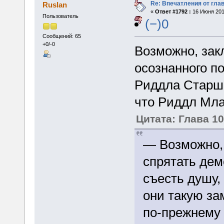
Re: Впечатления от глав
Ruslan
«
Ответ #1792 :
16 Июня 2015
Пользователь
(−)0
Сообщений: 65
+0/-0
Возможно, зак
осознанного по
Риддла Старше
что Риддл Мла
Цитата: Глава 1
— Возможно,
спрятать дем
съесть душу
они такую з
по-прежнему 