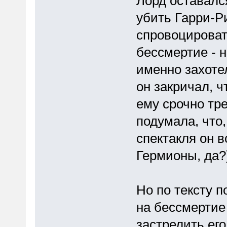
Лорд оставалс
убить Гарри-Р
спровоцировать
бессмертие - 
именно захотел
он закричал, ч
ему срочно тре
подумала, что,
спектакля он 
Гермионы, да?
Но по тексту п
на бессмертие
застрелить его