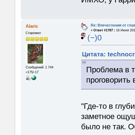
Re: Впечатления от глав
Alaric
«
Ответ #1787 :
16 Июня 2015
Старожил
(−)0
Цитата: technocr
Проблема в т
Сообщений: 1 744
+175/-17
проговорить 
"Где-то в глуб
заметное ощущ
было не так. 