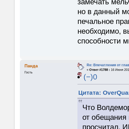
замечать мель
но в данный м
печальное прав
необходимо, в
способности мы
Re: Впечатления от глав
Панда
«
Ответ #1788 :
16 Июня 2015
Гость
(−)0
Цитата: OverQua
Что Волдемо
от обещания 
просчитал. И