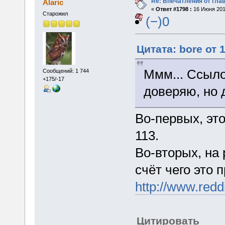
Re: Впечатления от глав
Alaric
«
Ответ #1798 :
16 Июня 2015
Старожил
(−)0
Цитата: bore от 
Ммм... Ссыло
Сообщений: 1 744
+175/-17
доверяю, но 
Во-первых, это
113.
Во-вторых, на
счёт чего это 
http://www.red
Цитировать