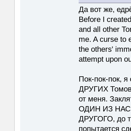
Да вот же, едр
Before I create
and all other 
me. A curse to 
the others' immo
attempt upon o
Пок-пок-пок, я
ДРУГИХ Томов 
от меня. Закля
ОДИН ИЗ НАС
ДРУГОГО, до те
попытается сд