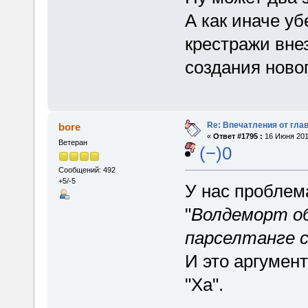
А как иначе уб
крестражи вне
создания ново
Re: Впечатления от глав
bore
«
Ответ #1795 :
16 Июня 2015
Ветеран
(−)0
Сообщений: 492
+5/-5
У нас проблема
"
Волдеморт о
парселтанге 
И это аргумен
"Ха".