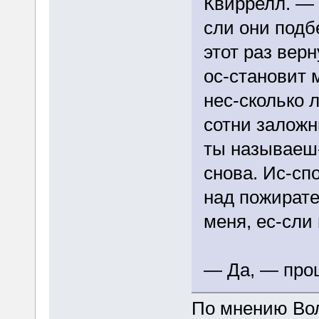
Квиррелл. — 
сли они подб
этот раз верн
ос-становит 
нес-сколько л
сотни заложни
ты называеш
снова. Ис-сп
над пожират
меня, ес-сли
— Да, — про
По мнению Вол