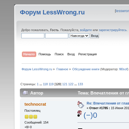
Форум LessWrong.ru
[
lesswro
Добро пожаловать,
Гость
. Пожалуйста,
войдите
или
зарегистрируйтесь
.
Начало
Помощь
Поиск
Вход
Регистрация
Форум LessWrong.ru
»
Главное
»
Обсуждение книги
(Модератор:
fil0sof
)
Страницы:
1
...
118
119
[
120
]
121
122
...
133
Автор
Тема: Впечатления от гл
Re: Впечатления от глав
technocrat
«
Ответ #1785 :
15 Июня 2015
Постоялец
(−)0
Сообщений: 154
+8/-0