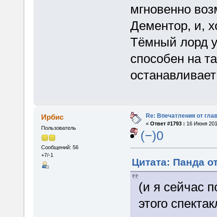
мгновенно воз
Дементор, и, х
Тёмный лорд ум
способен на та
останавливает
Re: Впечатления от глав
Ирбис
«
Ответ #1793 :
16 Июня 2015
Пользователь
(−)0
Сообщений: 56
+7/-1
Цитата: Панда от
(и я сейчас 
этого спекта