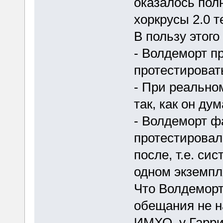
оказалось пол
хоркрусы 2.0 т
В пользу этог
- Волдеморт пр
протестироват
- При реально
так, как он ду
- Волдеморт ф
протестировал
после, т.е. си
одном экземпл
Что Волдеморт
обещания не н
ИМХО, у Гарри