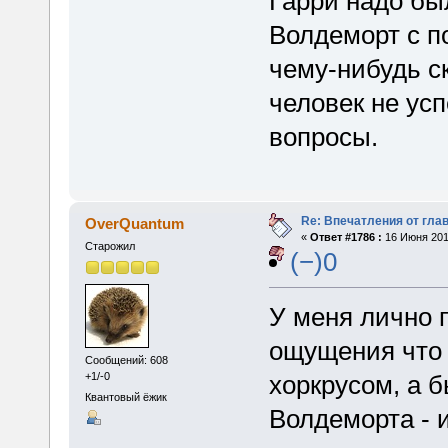
Гарри надо бы
Волдеморт с 
чему-нибудь с
человек не ус
вопросы.
Re: Впечатления от глав
OverQuantum
«
Ответ #1786 :
16 Июня 2015
Старожил
(−)0
У меня лично 
ощущения что 
Сообщений: 608
+1/-0
хоркрусом, а 
Квантовый ёжик
Волдеморта - и