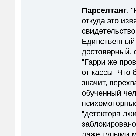
Парселтанг
. 
откуда это изв
свидетельство
Единственный
достоверный, 
"Гарри же пров
от кассы. Что
значит, перех
обученный чел
психомоторные
"детектора лжи
заблокировано
даже тупыми м