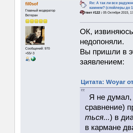
Re: А так ли все радуж
fil0sof
камнем? (спойлеры до 1
Главный модератор
«
Ответ #122 :
05 Октября 2015, 17
Ветеран
ОК, извиняюсь
недопоняли.
Сообщений: 970
Вы пришли в эт
+55/-3
заявлением:
Цитата: Woyar от
Я не думал, ч
сравнение) п
ться...
) в ди
в кармане дв