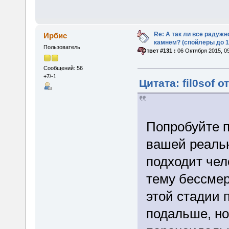
Re: А так ли все радуж
Ирбис
камнем? (спойлеры до 1
Пользователь
«
Ответ #131 :
06 Октября 2015, 09
Сообщений: 56
+7/-1
Цитата: fil0sof о
Попробуйте п
вашей реальн
подходит чел
тему бессмер
этой стадии 
подальше, но