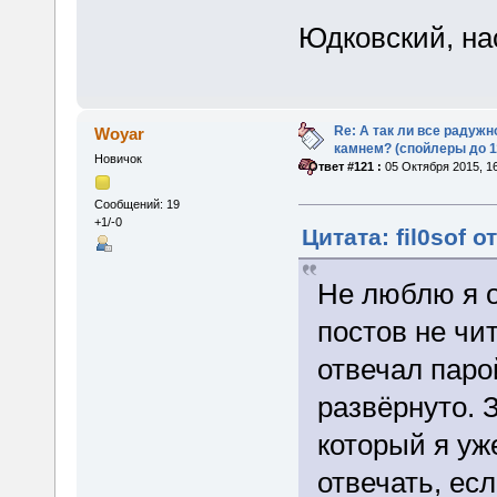
Юдковский, на
Re: А так ли все радуж
Woyar
камнем? (спойлеры до 1
Новичок
«
Ответ #121 :
05 Октября 2015, 16
Сообщений: 19
+1/-0
Цитата: fil0sof о
Не люблю я 
постов не чи
отвечал паро
развёрнуто. 
который я уж
отвечать, ес