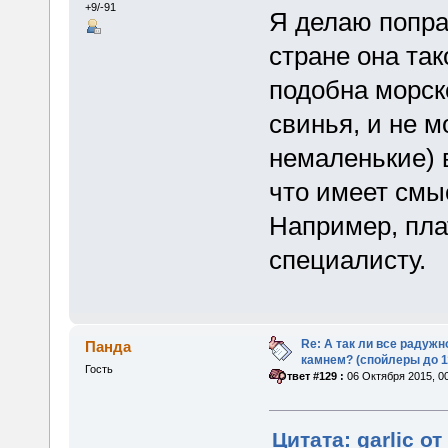
+9/-91
Я делаю попра
стране она так
подобна морско
свинья, и не м
немаленькие) в
что имеет смы
Например, пла
специалисту.
Re: А так ли все радуж
Панда
камнем? (спойлеры до 1
Гость
«
Ответ #129 :
06 Октября 2015, 00
Цитата: garlic от