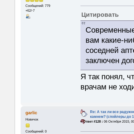
Сообщений: 779
+62/-7
Цитировать
Современные
вам какие-н
соседней апт
заключен дог
Я так понял, ч
врачам не ход
Re: А так ли все радуж
garlic
камнем? (спойлеры до 1
Новичок
«
Ответ #128 :
06 Октября 2015, 00
Сообщений: 0