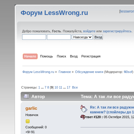
Форум LessWrong.ru
[
lesswro
Добро пожаловать,
Гость
. Пожалуйста,
войдите
или
зарегистрируйтесь
.
Начало
Помощь
Поиск
Вход
Регистрация
Форум LessWrong.ru
»
Главное
»
Обсуждение книги
(Модератор:
fil0sof
)
Страницы:
1
...
7
8
[
9
]
10
11
...
17
Все
Автор
Тема: А так ли все рад
(Прочитано 609229 раз)
Re: А так ли все радуж
garlic
камнем? (спойлеры до 1
Новичок
«
Ответ #120 :
05 Октября 2015, 12
Сообщений: 0
+9/-91