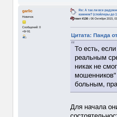
Re: А так ли все радуж
garlic
камнем? (спойлеры до 1
Новичок
«
Ответ #130 :
06 Октября 2015, 01
Сообщений: 0
+9/-91
Цитата: Панда от
То есть, есл
реальным сре
никак не смо
мошенников" 
больным, пр
Для начала он
состоятельност