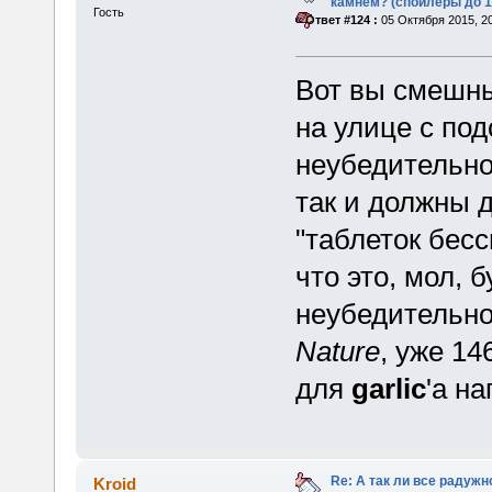
камнем? (спойлеры до 1
Гость
«
Ответ #124 :
05 Октября 2015, 20
Вот вы смешны
на улице с по
неубедительно
так и должны 
"таблеток бесс
что это, мол, 
неубедительн
Nature
, уже 14
для
garlic
'а н
Re: А так ли все радуж
Kroid