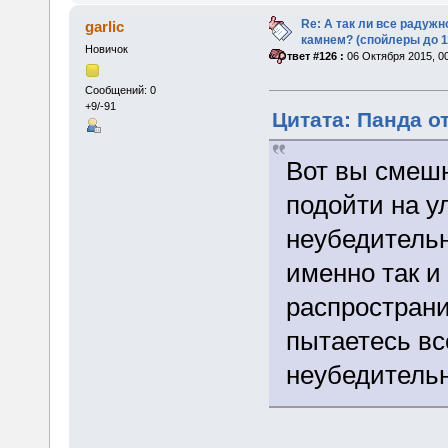
Re: А так ли все радуж
garlic
камнем? (спойлеры до 1
Новичок
«
Ответ #126 :
06 Октября 2015, 00
Сообщений: 0
+9/-91
Цитата: Панда от
Вот вы смешн
подойти на у
неубедительн
именно так и
распространи
пытаетесь все
неубедительн