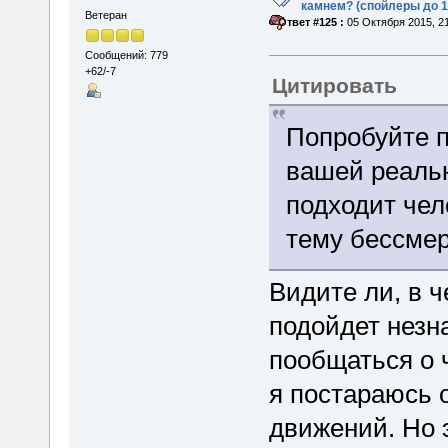
камнем? (спойлеры до 1
Ветеран
«
Ответ #125 :
05 Октября 2015, 21
Сообщений: 779
+62/-7
Цитировать
Попробуйте п
вашей реальн
подходит чел
тему бессмер
Видите ли, в ч
подойдет незн
пообщаться о ч
я постараюсь о
движений. Но э