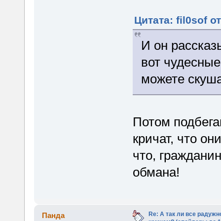
Цитата: fil0sof о
И он рассказ
вот чудесные
можете скуша
Потом подбега
кричат, что он
что, гражданин
обмана!
Re: А так ли все радуж
Панда