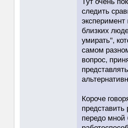
Тут очень п
следить сра
эксперимент и
близких люде
умирать", ко
самом разном
вопрос, прин
представлять
альтернатив
Короче говор
представить 
передо мной 
работоспособ