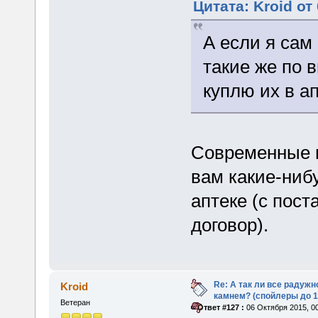
Цитата: Kroid от
А если я сам
такие же по 
куплю их в а
Современные в
вам какие-ниб
аптеке (с пос
договор).
Re: А так ли все радуж
Kroid
камнем? (спойлеры до 1
Ветеран
«
Ответ #127 :
06 Октября 2015, 00