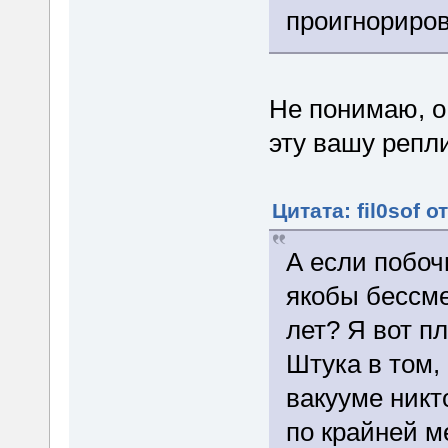
проигнориро
Не понимаю, о 
эту вашу репл
Цитата: fil0sof о
А если побо
якобы бессме
лет? Я вот 
Штука в том,
вакууме никт
по крайней м