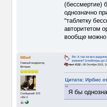
(бессмертие) 
однозначно пр
"таблетку бес
авторитетом ор
вообще можно 
Re: А так ли все радуж
fil0sof
камнем? (спойлеры до 1
Главный модератор
«
Ответ #132 :
06 Октября 2015, 10
Ветеран
Цитата: Ирбис от
Я бы однозна
Сообщений: 970
+55/-3