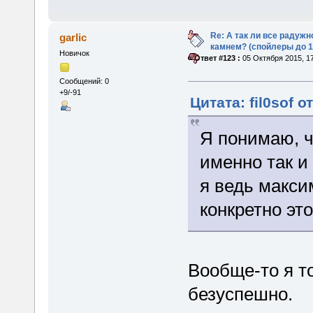
Re: А так ли все радуж
garlic
камнем? (спойлеры до 1
Новичок
«
Ответ #123 :
05 Октября 2015, 17
Сообщений: 0
+9/-91
Цитата: fil0sof о
Я понимаю, ч
именно так и
я ведь макси
конкретно это
Вообще-то я т
безуспешно.